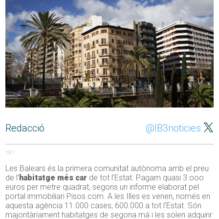
Redacció
@IB3noticies
197
Les Balears és la primera comunitat autònoma amb el preu
de l’
habitatge més car
de tot l’Estat. Pagam quasi 3.ooo
euros per metre quadrat, segons un informe elaborat pel
portal immobiliari Pisos.com. A les Illes es venen, només en
aquesta agència 11.000 cases, 600.000 a tot l’Estat. Són
majoritàriament habitatges de segona mà i les solen adquirir