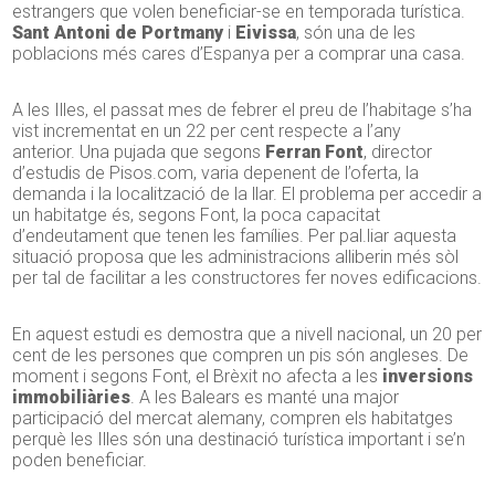
estrangers que volen beneficiar-se en temporada turística.
Sant Antoni de Portmany
i
Eivissa
, són una de les
poblacions més cares d’Espanya per a comprar una casa.
A les Illes, el passat mes de febrer el preu de l’habitage s’ha
vist incrementat en un 22 per cent respecte a l’any
anterior. Una pujada que segons
Ferran Font
, director
d’estudis de Pisos.com, varia depenent de l’oferta, la
demanda i la localització de la llar. El problema per accedir a
un habitatge és, segons Font, la poca capacitat
d’endeutament que tenen les famílies. Per pal.liar aquesta
situació proposa que les administracions alliberin més sòl
per tal de facilitar a les constructores fer noves edificacions.
En aquest estudi es demostra que a nivell nacional, un 20 per
cent de les persones que compren un pis són angleses. De
moment i segons Font, el Brèxit no afecta a les
inversions
immobiliàries
. A les Balears es manté una major
participació del mercat alemany, compren els habitatges
perquè les Illes són una destinació turística important i se’n
poden beneficiar.