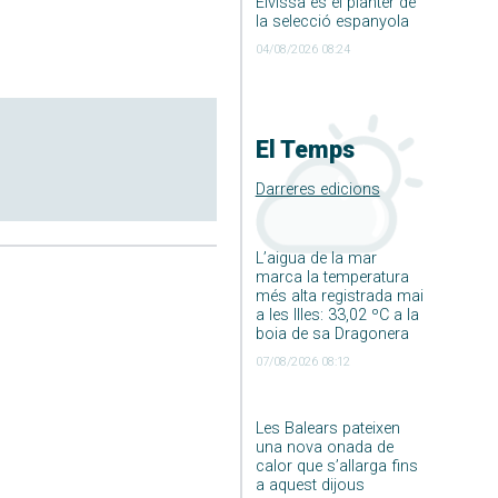
Eivissa és el planter de
la selecció espanyola
04/08/2026 08:24
El Temps
Darreres edicions
L’aigua de la mar
marca la temperatura
més alta registrada mai
a les Illes: 33,02 ºC a la
boia de sa Dragonera
07/08/2026 08:12
Les Balears pateixen
una nova onada de
calor que s’allarga fins
a aquest dijous