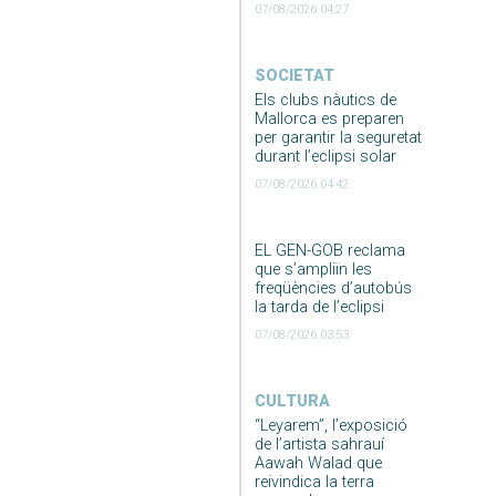
07/08/2026 04:27
SOCIETAT
Els clubs nàutics de
Mallorca es preparen
per garantir la seguretat
durant l’eclipsi solar
07/08/2026 04:42
EL GEN-GOB reclama
que s’ampliïn les
freqüències d’autobús
la tarda de l’eclipsi
07/08/2026 03:53
CULTURA
“Leyarem”, l’exposició
de l’artista sahrauí
Aawah Walad que
reivindica la terra