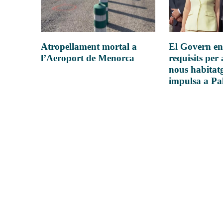
Atropellament mortal a
El Govern en
l’Aeroport de Menorca
requisits per 
nous habitatg
impulsa a P