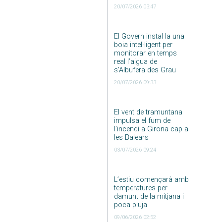
20/07/2026 03:47
El Govern instal·la una
boia intel·ligent per
monitorar en temps
real l’aigua de
s’Albufera des Grau
20/07/2026 09:33
El vent de tramuntana
impulsa el fum de
l’incendi a Girona cap a
les Balears
03/07/2026 09:24
L’estiu començarà amb
temperatures per
damunt de la mitjana i
poca pluja
09/06/2026 02:52