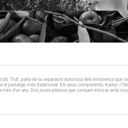
nzill, ‘Trull’, parla de la separació dolorosa dels eivissencs que 
ca el paisatge més tradicional. Els seus components, Karlus i l’
a fa més d’un any. Dos joves pitiüsos que cerquen innovar amb no