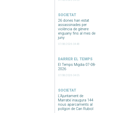
SOCIETAT
26 dones han estat
assassinades per
violència de gènere
enguany fins al mes de
juny
07/08/2026 04:48
DARRER EL TEMPS
El Temps Migdia 07-08-
2026
07/08/2026 04:05
SOCIETAT
L’Ajuntament de
Marratxí inaugura 144
nous aparcaments al
polígon de Can Rubiol