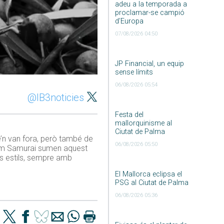
adeu a la temporada a
proclamar-se campió
d’Europa
07/08/2026 04:50
JP Financial, un equip
sense límits
06/08/2026 05:54
@IB3noticies
Festa del
mallorquinisme al
Ciutat de Palma
se’n van fora, però també de
06/08/2026 05:50
Slim Samurai sumen aquest
us estils, sempre amb
El Mallorca eclipsa el
PSG al Ciutat de Palma
06/08/2026 05:36