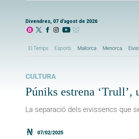
Divendres, 07 d'agost de 2026
El Temps
Esports
Mallorca
Menorca
Eivi
CULTURA
Púniks estrena ‘Trull’, u
La separació dels eivissencs que se'
07/02/2025