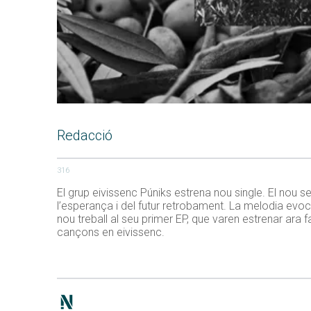
Redacció
316
El grup eivissenc Púniks estrena nou single. El nou se
l’esperança i del futur retrobament. La melodia evo
nou treball al seu primer EP, que varen estrenar ar
cançons en eivissenc.