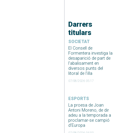
Darrers
titulars
SOCIETAT
El Consell de
Formentera investiga la
desaparició de part de
l’abalisament en
diversos punts del
litoral de l’illa
07/08/2026 05:17
ESPORTS
La proesa de Joan
Antoni Moreno, de dir
adeu a la temporada a
proclamar-se campió
d’Europa
07/08/2026 04:50