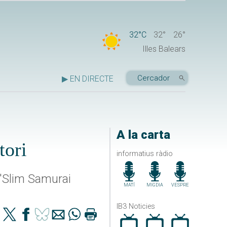
32°C
32°
26°
Illes Balears
▶ EN DIRECTE
A la carta
tori
informatius ràdio
l'Slim Samurai
MATÍ
MIGDIA
VESPRE
IB3 Noticies