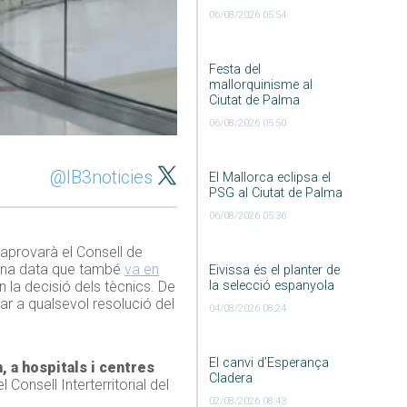
06/08/2026 05:54
Festa del
mallorquinisme al
Ciutat de Palma
06/08/2026 05:50
@IB3noticies
El Mallorca eclipsa el
PSG al Ciutat de Palma
06/08/2026 05:36
 aprovarà el Consell de
s una data que també
va en
Eivissa és el planter de
la selecció espanyola
n la decisió dels tècnics. De
ar a qualsevol resolució del
04/08/2026 08:24
El canvi d’Esperança
 a hospitals i centres
Cladera
l Consell Interterritorial del
02/08/2026 08:43