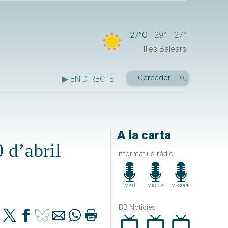
27°C
29°
27°
Illes Balears
▶ EN DIRECTE
A la carta
0 d’abril
informatius ràdio
MATÍ
MIGDIA
VESPRE
IB3 Noticies