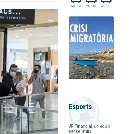
MIGDIA
VESPRE
CAP.SET
Esports
JP Financial, un equip
sense límits