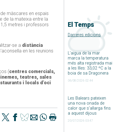
ús de màscares en espais
le de la mateixa entre la
El Temps
 1,5 metres i professors
Darreres edicions
litzar-se a
distància
 s’aconsella en les reunions
L’aigua de la mar
marca la temperatura
més alta registrada mai
a les Illes: 33,02 ºC a la
ços (
centres comercials,
boia de sa Dragonera
inemes, teatres, sales
06/08/2026 02:44
staurants i locals d’oci
Les Balears pateixen
una nova onada de
calor que s’allarga fins
a aquest dijous
20/07/2026 03:47