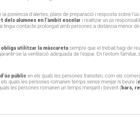
de la ponència d’alertes, plans de preparació i resposta sobre l’
art dels alumnes en l’àmbit escolar
i realitzar un ús responsab
ual tingui contacte prolongat amb persones a distància menor de
obliga utilitzar la màscareta
sempre que el treball hagi de rea
arantir-se la ventilació adequada de l’espai. En l’entorn familiar,
d’ús públic
en els quals les persones transiten, com els comer
n els quals les persones romanen temps sense menjar ni beure (
c
s quals les persones romanen un temps menjant i bevent (
bars, re