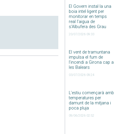
El Govern instal·la una
boia intel·ligent per
monitorar en temps
real l’aigua de
s’Albufera des Grau
20/07/2026 09:33
El vent de tramuntana
impulsa el fum de
l’incendi a Girona cap a
les Balears
03/07/2026 09:24
L’estiu començarà amb
temperatures per
damunt de la mitjana i
poca pluja
09/06/2026 02:52