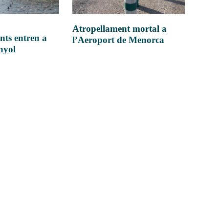
Atropellament mortal a
nts entren a
l’Aeroport de Menorca
anyol