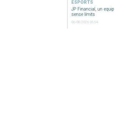
ESPORTS
JP Financial, un equip
sense límits
06/08/2026 05:54
ESPORTS
Festa del
mallorquinisme al
Ciutat de Palma
06/08/2026 05:50
SOCIETAT
La mar registra una
temperatura rècord a
Andratx: la boia de
l’AEMET arriba als
33,02 graus
06/08/2026 03:49
ECONOMIA