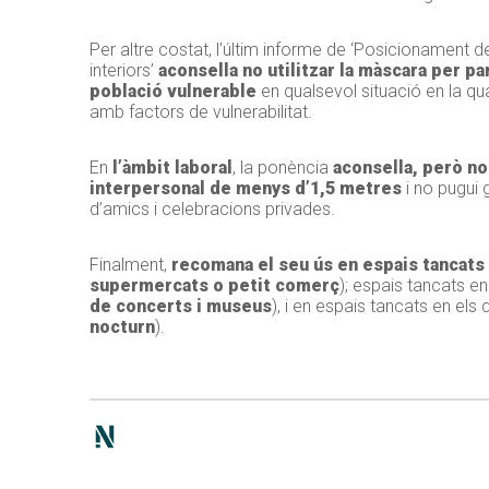
Per altre costat, l’últim informe de ‘Posicionament 
interiors’
aconsella no utilitzar la màscara per p
població vulnerable
en qualsevol situació en la q
amb factors de vulnerabilitat.
En
l’àmbit laboral
, la ponència
aconsella, però no 
interpersonal de menys d’1,5 metres
i no pugui g
d’amics i celebracions privades.
Finalment,
recomana el seu ús en espais tancats 
supermercats o petit comerç
); espais tancats e
de concerts i museus
), i en espais tancats en el
nocturn
).