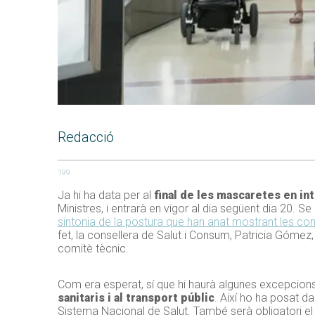
Redacció
199
Ja hi ha data per al
final de les mascaretes en in
Ministres, i entrarà en vigor al dia següent dia 20. Se
sintonia de la postura que han anat mostrant les c
fet, la consellera de Salut i Consum, Patricia Gómez,
comitè tècnic.
Com era esperat, sí que hi haurà algunes excepcio
sanitaris i al transport públic
. Així ho ha posat da
Sistema Nacional de Salut. També serà obligatori el