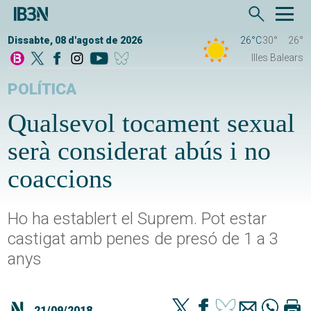
Dissabte, 08 d'agost de 2026
26°C
30°
26°
Illes Balears
POLÍTICA
Qualsevol tocament sexual
serà considerat abús i no
coaccions
Ho ha establert el Suprem. Pot estar
castigat amb penes de presó de 1 a 3
anys
21/09/2018