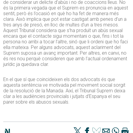
de considerar un delicte d’abús i no de coaccions lleus. No
és la primera vegada que el Suprem es pronuncia en aquest
sentit, però és l’ocasió en què ho ha fet de manera més
clara. Això implica que pot estar castigat amb penes d’un a
tres anys de presó, en lloc de multes d’un a tres mesos.
Aquest Tribunal considera que s’ha produït un abús sexual
encara que el contacte sigui momentani o que, fins i tot la
persona no arribi a tocar l’altre, sinó que li ordeni que ho faci
ella mateixa. Per alguns advocats, aquest aclariment del
Suprem suposa un avanç important. Per altres, en canvi, no
és res nou perquè consideren que amb l’actual ordenament
jurídic ja quedava clar.
En el que sí que coincideixen els dos advocats és que
aquesta sentència ve motivada pel moviment social sorgit
de la resolució de la Manada. Així, el Tribunal Suprem deixa
clar a les audiències provincials i jutjats d’Espanya el seu
parer sobre els abusos sexuals.