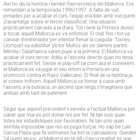
Així ho diu la història i també l’hemeroteca del Mallorca. Ens
remuntam a la temporada 1996/1997. A falta de vuit
jornades per a acabar el curs, l’equip era líder amb vuit punts
d’avantatge sobre el tercer classificat. Una situació
pràcticament calcada a la d’ara. Tot i tenir la Primera divisió
a tocar, aquell Mallorca es va enfonsar. El club fins i tot va
canviar d’entrenador per intentar frenar la caiguda. Tomeu
Llompart va substituir Víctor Muñoz als sis darrers partits.
Mèrida i Salamanca varen pujar a la primera. El Mallorca va
acabar el curs tercer. Adéu a l’ascens directe quan ho tenia
pràcticament fet. Sense el play-off tal com ara el coneixem,
el Mallorca es va jugar el seu retorn a Primera en una
promoció contra el Rayo Vallecano. El final de la història ja
el coneix tothom. Aquell Mallorca va tornar a casa amb
l’ascens a la butxaca, un ascens que ningú s’imaginava que
arribàs amb tant de patiment.
Segur que aquest precedent li serveix a l’actual Mallorca per
saber que mai es pot donar res per fet. Ni tan sols quan
totes les estadístiques són favorables. Ni tan sols quan
sembla impossible que res es pugui torçar. Ho sap bé Luis
Garcia Plaza que fa setmanes ha tret la calculadora. Queden
24 punts en joc, el Mallorca en té 68 i l’única realitat és que