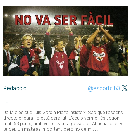
Redacció
@esportsib3
175
Ja fa dies que Luis Garcia Plaza insisteix. Sap que l’ascens
directe encara no està garantit. L’equip vermell és segon
amb 68 punts, amb vuit d’avantatge sobre l’Almeria, que és
tercer. Un matalàs important, però no definitiu.