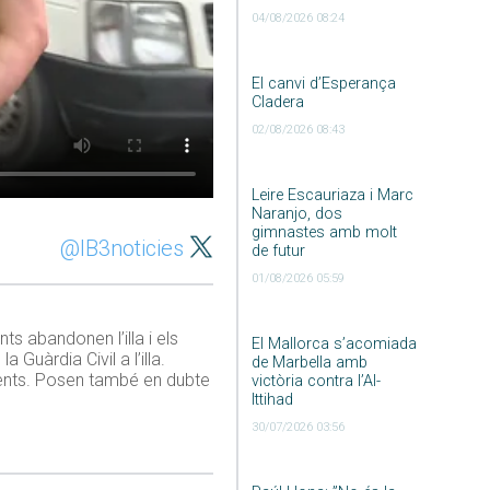
04/08/2026 08:24
El canvi d’Esperança
Cladera
02/08/2026 08:43
Leire Escauriaza i Marc
Naranjo, dos
gimnastes amb molt
@IB3noticies
de futur
01/08/2026 05:59
s abandonen l’illa i els
El Mallorca s’acomiada
 Guàrdia Civil a l’illa.
de Marbella amb
agents. Posen també en dubte
victòria contra l’Al-
Ittihad
30/07/2026 03:56