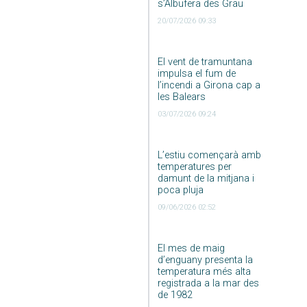
s’Albufera des Grau
20/07/2026 09:33
El vent de tramuntana
impulsa el fum de
l’incendi a Girona cap a
les Balears
03/07/2026 09:24
L’estiu començarà amb
temperatures per
damunt de la mitjana i
poca pluja
09/06/2026 02:52
El mes de maig
d’enguany presenta la
temperatura més alta
registrada a la mar des
de 1982