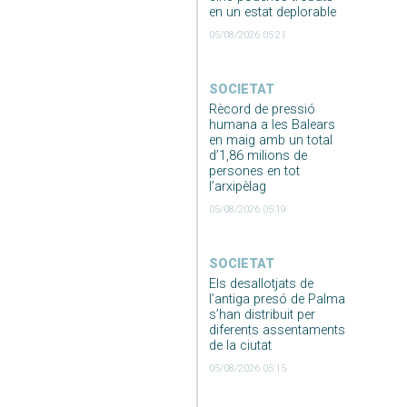
en un estat deplorable
05/08/2026 05:21
SOCIETAT
Rècord de pressió
humana a les Balears
en maig amb un total
d’1,86 milions de
persones en tot
l’arxipèlag
05/08/2026 05:19
SOCIETAT
Els desallotjats de
l’antiga presó de Palma
s’han distribuit per
diferents assentaments
de la ciutat
05/08/2026 05:15