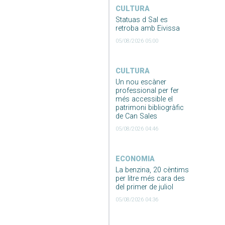
CULTURA
Statuas d Sal es
retroba amb Eivissa
05/08/2026 05:00
CULTURA
Un nou escàner
professional per fer
més accessible el
patrimoni bibliogràfic
de Can Sales
05/08/2026 04:46
ECONOMIA
La benzina, 20 cèntims
per litre més cara des
del primer de juliol
05/08/2026 04:36