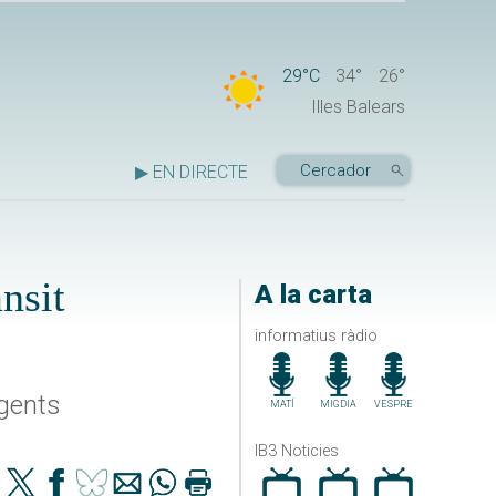
29°C
34°
26°
Illes Balears
▶ EN DIRECTE
nsit
A la carta
informatius ràdio
agents
MATÍ
MIGDIA
VESPRE
IB3 Noticies