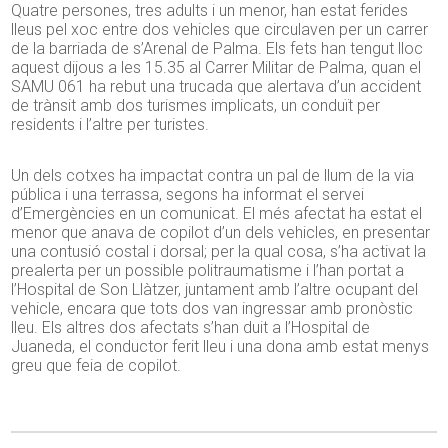
Quatre persones, tres adults i un menor, han estat ferides
lleus pel xoc entre dos vehicles que circulaven per un carrer
de la barriada de s’Arenal de Palma. Els fets han tengut lloc
aquest dijous a les 15.35 al Carrer Militar de Palma, quan el
SAMU 061 ha rebut una trucada que alertava d’un accident
de trànsit amb dos turismes implicats, un conduït per
residents i l’altre per turistes.
Un dels cotxes ha impactat contra un pal de llum de la via
pública i una terrassa, segons ha informat el servei
d’Emergències en un comunicat. El més afectat ha estat el
menor que anava de copilot d’un dels vehicles, en presentar
una contusió costal i dorsal; per la qual cosa, s’ha activat la
prealerta per un possible politraumatisme i l’han portat a
l’Hospital de Son Llàtzer, juntament amb l’altre ocupant del
vehicle, encara que tots dos van ingressar amb pronòstic
lleu. Els altres dos afectats s’han duit a l’Hospital de
Juaneda, el conductor ferit lleu i una dona amb estat menys
greu que feia de copilot.