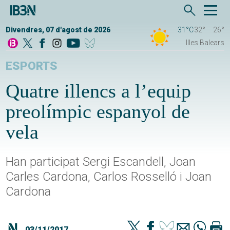
Divendres, 07 d'agost de 2026
31°C
32°
26°
Illes Balears
ESPORTS
Quatre illencs a l’equip
preolímpic espanyol de
vela
Han participat Sergi Escandell, Joan
Carles Cardona, Carlos Rosselló i Joan
Cardona
03/11/2017