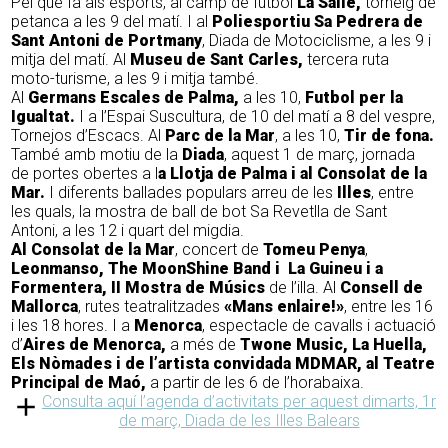
Pel que fa als esports, al camp de futbol
La Salle,
torneig de
petanca a les 9 del matí. I al
Poliesportiu Sa Pedrera de
Sant Antoni de Portmany
, Diada de Motociclisme, a les 9 i
mitja del matí. Al
Museu de Sant Carles,
tercera ruta
moto-turisme, a les 9 i mitja també.
Al
Germans Escales de Palma,
a les 10,
Futbol per la
Igualtat.
I a l’Espai Suscultura, de 10 del matí a 8 del vespre,
Tornejos d’Escacs. Al
Parc de la Mar
, a les 10,
Tir de fona.
També amb motiu de la
Diada
, aquest 1 de març, jornada
de portes obertes a l
a Llotja de Palma i al Consolat de la
Mar.
I diferents ballades populars arreu de les
Illes
, entre
les quals, la mostra de ball de bot Sa Revetlla de Sant
Antoni, a les 12 i quart del migdia.
Al Consolat de la Mar
, concert de
Tomeu Penya
,
Leonmanso, The MoonShine Band i La Guineu i a
Formentera, II Mostra de Músics
de l’illa. Al
Consell de
Mallorca
, rutes teatralitzades
«Mans enlaire!»
, entre les 16
i les 18 hores. I a
Menorca
, espectacle de cavalls i actuació
d’
Aires de Menorca,
a més de
Twone Music, La Huella,
Els Nòmades i de l’artista convidada MDMAR, al Teatre
Principal de Maó,
a partir de les 6 de l’horabaixa.
Consulta aquí l’agenda d’activitats per aquest dimarts, 1r
de març, Diada de les Illes Balears