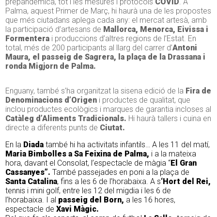
prepandèmica, tot i les mesures i protocols
COVID
. A
Palma, aquest Primer de Març, hi haurà una de les propostes
que més ciutadans aplega cada any: el mercat artesà, amb
la participació d’artesans de
Mallorca, Menorca, Eivissa i
Formentera
i produccions d’altres regions de l’Estat. En
total, més de 200 participants al llarg del carrer d’
Antoni
Maura, el passeig de Sagrera, la plaça de la Drassana i
ronda Migjorn de Palma.
Enguany, també s’ha organitzat la sisena
edició de la
Fira de
Denominacions d’Origen
i productes de qualitat, que
inclou productes ecològics i marques de garantia
incloses al
Catàleg d’Aliments Tradicionals.
Hi
haurà tallers i cuina en
directe a diferents punts de
Ciutat.
En la
Diada
també hi ha activitats infantils… A les 11 del matí,
Maria Bimbolles a Sa Feixina de Palma,
i a la mateixa
hora, davant el Consolat, l’espectacle de màgia “
El Gran
Cassanyes”.
També passejades en poni a la plaça de
Santa Catalina
, fins a les 6 de l’horabaixa. A s
‘Hort del Rei,
tennis i mini golf, entre les 12 del migdia i les 6 de
l’horabaixa. I al
passeig del Born,
a les 16 hores,
espectacle de
Xavi Màgic.