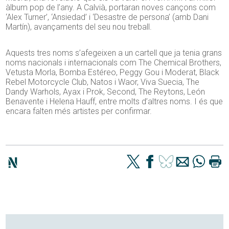
àlbum pop de l’any. A Calvià, portaran noves cançons com
‘Alex Turner’, ‘Ansiedad’ i ‘Desastre de persona’ (amb Dani
Martín), avançaments del seu nou treball.
Aquests tres noms s’afegeixen a un cartell que ja tenia grans
noms nacionals i internacionals com The Chemical Brothers,
Vetusta Morla, Bomba Estéreo, Peggy Gou i Moderat, Black
Rebel Motorcycle Club, Natos i Waor, Viva Suecia, The
Dandy Warhols, Ayax i Prok, Second, The Reytons, León
Benavente i Helena Hauff, entre molts d’altres noms. I és que
encara falten més artistes per confirmar.