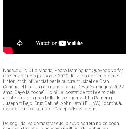
Nascut el 2001 a Madrid, Pedro Domínguez Quevedo va fer
els seus primers passos el 2020 de la mà del seu productor,
Linton, molt influenciat per la cultura musical de Gran
Canària, el hip-hop i els ritmes llatins. Després inaugurà 2022
amb ‘Cayó la noche’. Ho féu al costat de tot l’elenc dels
artistes canaris més brillants del moment: La Pantera i
Juseph ft Bejo, Cruz Cafuné, Abhir Hathi i EL IMA) i continuà,
després, amb el remix de ‘2step’ d’Ed Sheeran.
De seguida, va demostrar que la seva carrera no és cosa
d’un sol hit, sinó que quedava molt per descobrir. Va