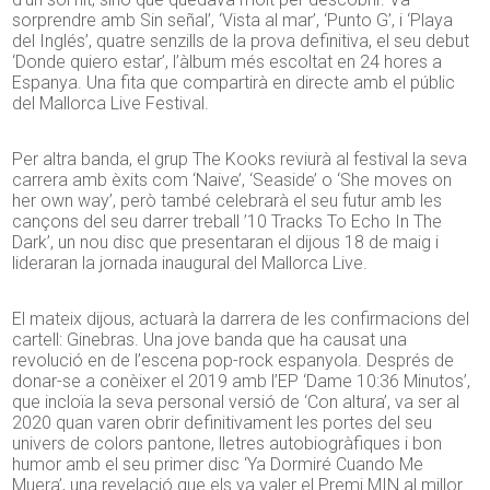
sorprendre amb Sin señal’, ‘Vista al mar’, ‘Punto G’, i ‘Playa
del Inglés’, quatre senzills de la prova definitiva, el seu debut
‘Donde quiero estar’, l’àlbum més escoltat en 24 hores a
Espanya. Una fita que compartirà en directe amb el públic
del Mallorca Live Festival.
Per altra banda, el grup The Kooks reviurà al festival la seva
carrera amb èxits com ‘Naive’, ‘Seaside’ o ‘She moves on
her own way’, però també celebrarà el seu futur amb les
cançons del seu darrer treball ’10 Tracks To Echo In The
Dark’, un nou disc que presentaran el dijous 18 de maig i
lideraran la jornada inaugural del Mallorca Live.
El mateix dijous, actuarà la darrera de les confirmacions del
cartell: Ginebras. Una jove banda que ha causat una
revolució en de l’escena pop-rock espanyola. Després de
donar-se a conèixer el 2019 amb l’EP ‘Dame 10:36 Minutos’,
que incloïa la seva personal versió de ‘Con altura’, va ser al
2020 quan varen obrir definitivament les portes del seu
univers de colors pantone, lletres autobiogràfiques i bon
humor amb el seu primer disc ‘Ya Dormiré Cuando Me
Muera’, una revelació que els va valer el Premi MIN al millor