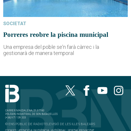
SOCIETAT
Porreres reobre la piscina municipal
Una empresa del poble se'n farà càrrec i la
gestionarà de manera temporal
CARRER MAGDALENA, 21, 07180
POLÍGON INDUSTRIAL DE SON BUGADELLES
(+34) 971 139 333
© ENS PÚBLIC DE RADIOTELEVISIÓ DE LES ILLES BALEARS
COOKIES
|
ATENCIÓ A L'AUDIÈNCIA
|
AVÍS LEGAL
|
PORTAL PRIVACITAT