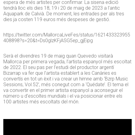
espera de més artistes per confirmar. La sisena edició
tendrà lloc els dies 18, 19 i 20 de maig de 2023 a l’antic
Aquapark de Calvià. De moment, les entrades per als tres
dies ja costen 119 euros més despeses de gestió.
https://twitter.com/MallorcaLiveFes/status/1621433323955
408898?s=20&t=Ds0glzKFjASG5ep_gjEipg
Serà el divendres 19 de maig quan Quevedo visitarà
Mallorca per primera vegada, l’artista espanyol més escoltat
de 2022. El seu pas per l’estudi del productor argentí
Bizarrap va fer que l’artista establert a les Canàries es
convertís en tot un èxit i va crear un himne amb ‘Bzrp Music
Sessions, Vol.52’, més conegut com a ‘Quédate’. El tema el
va convertir en el primer artista espanyol a aconseguir el
número u d’escoltes mundials i el va posicionar entre els
100 artistes més escoltats del món.