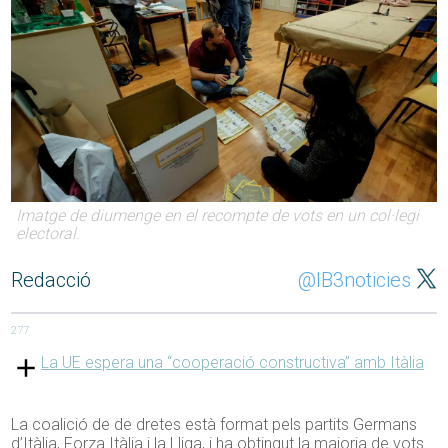
Imatge de diumenge en el recompte de vots en un col·legi
electoral.
Redacció
@IB3noticies
277
La UE espera una “cooperació constructiva” amb Itàlia
La coalició de de dretes està format pels partits Germans
d’Itàlia, Forza Itàlia i la Lliga, i ha obtingut la majoria de vots.