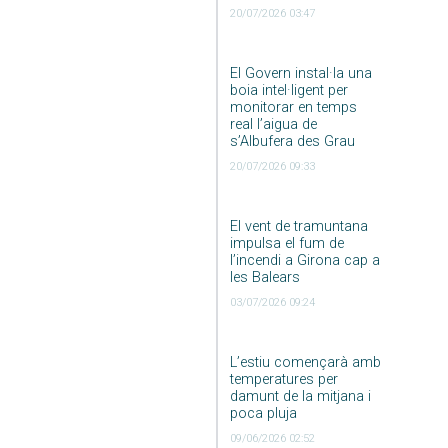
20/07/2026 03:47
El Govern instal·la una
boia intel·ligent per
monitorar en temps
real l’aigua de
s’Albufera des Grau
20/07/2026 09:33
El vent de tramuntana
impulsa el fum de
l’incendi a Girona cap a
les Balears
03/07/2026 09:24
L’estiu començarà amb
temperatures per
damunt de la mitjana i
poca pluja
09/06/2026 02:52