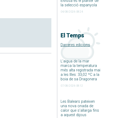
Eivissa és el planter de
la selecció espanyola
04/08/2026 08:24
El Temps
Darreres edicions
L’aigua de la mar
marca la temperatura
més alta registrada mai
a les Illes: 33,02 ºC a la
boia de sa Dragonera
07/08/2026 08:12
Les Balears pateixen
una nova onada de
calor que s’allarga fins
a aquest dijous