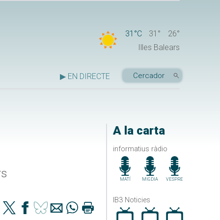
31°C
31°
26°
Illes Balears
▶ EN DIRECTE
A la carta
informatius ràdio
rs
MATÍ
MIGDIA
VESPRE
IB3 Noticies