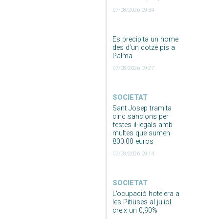
07/08/2026 09:34
Es precipita un home
des d’un dotzè pis a
Palma
07/08/2026 09:27
SOCIETAT
Sant Josep tramita
cinc sancions per
festes il·legals amb
multes que sumen
800.00 euros
07/08/2026 09:14
SOCIETAT
L’ocupació hotelera a
les Pitiüses al juliol
creix un 0,90%