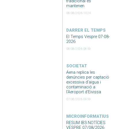
tradicional es
mantenen
08/08/2026 10:24
DARRER EL TEMPS
El Temps Vespre 07-08-
2026
08/08/2026 08:59
SOCIETAT
Aena replica les
denúncies per captació
excessiva d’aigua i
contaminació a
l’Aeroport d’Eivissa
07/08/2026 09:59
MICROINFORMATIUS
RESUM IB3 NOTÍCIES
VESPRE 07/08/2026