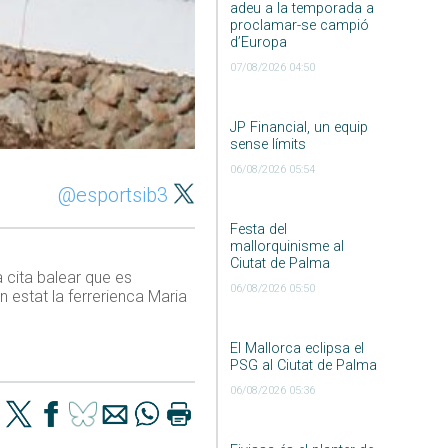
adeu a la temporada a
proclamar-se campió
d’Europa
07/08/2026 04:50
JP Financial, un equip
sense límits
06/08/2026 05:54
@esportsib3
Festa del
mallorquinisme al
Ciutat de Palma
a cita balear que es
06/08/2026 05:50
n estat la ferrerienca Maria
El Mallorca eclipsa el
PSG al Ciutat de Palma
06/08/2026 05:36