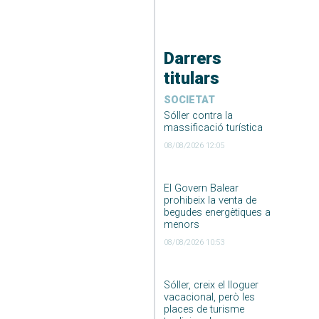
Darrers
titulars
SOCIETAT
Sóller contra la
massificació turística
08/08/2026 12:05
El Govern Balear
prohibeix la venta de
begudes energètiques a
menors
08/08/2026 10:53
Sóller, creix el lloguer
vacacional, però les
places de turisme