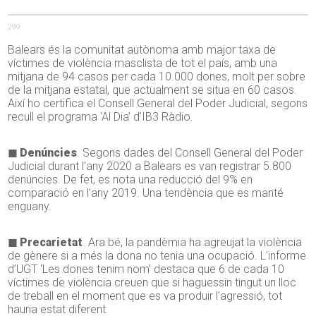
299
Balears és la comunitat autònoma amb major taxa de
víctimes de violència masclista de tot el país, amb una
mitjana de 94 casos per cada 10.000 dones, molt per sobre
de la mitjana estatal, que actualment se situa en 60 casos.
Així ho certifica el Consell General del Poder Judicial, segons
recull el programa ‘Al Dia’ d’IB3 Ràdio.
◼ Denúncies
. Segons dades del Consell General del Poder
Judicial durant l’any 2020 a Balears es van registrar 5.800
denúncies. De fet, es nota una reducció del 9% en
comparació en l’any 2019. Una tendència que es manté
enguany.
◼ Precarietat
. Ara bé, la pandèmia ha agreujat la violència
de gènere si a més la dona no tenia una ocupació. L’informe
d’UGT ‘Les dones tenim nom’ destaca que 6 de cada 10
víctimes de violència creuen que si haguessin tingut un lloc
de treball en el moment que es va produir l’agressió, tot
hauria estat diferent.