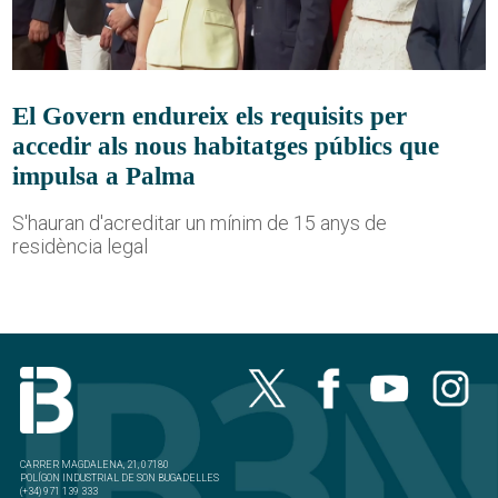
El Govern endureix els requisits per
accedir als nous habitatges públics que
impulsa a Palma
S'hauran d'acreditar un mínim de 15 anys de
residència legal
CARRER MAGDALENA, 21, 07180
POLÍGON INDUSTRIAL DE SON BUGADELLES
(+34) 971 139 333