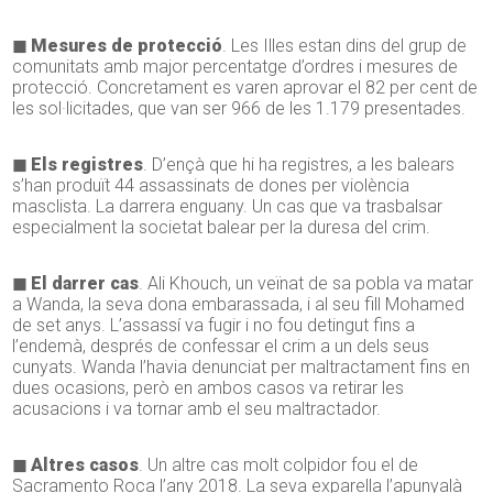
◼ Mesures de protecció
. Les Illes estan dins del grup de
comunitats amb major percentatge d’ordres i mesures de
protecció. Concretament es varen aprovar el 82 per cent de
les sol·licitades, que van ser 966 de les 1.179 presentades.
◼ Els registres
. D’ençà que hi ha registres, a les balears
s’han produït 44 assassinats de dones per violència
masclista. La darrera enguany. Un cas que va trasbalsar
especialment la societat balear per la duresa del crim.
◼ El darrer cas
. Ali Khouch, un veïnat de sa pobla va matar
a Wanda, la seva dona embarassada, i al seu fill Mohamed
de set anys. L’assassí va fugir i no fou detingut fins a
l’endemà, després de confessar el crim a un dels seus
cunyats. Wanda l’havia denunciat per maltractament fins en
dues ocasions, però en ambos casos va retirar les
acusacions i va tornar amb el seu maltractador.
◼ Altres casos
. Un altre cas molt colpidor fou el de
Sacramento Roca l’any 2018. La seva exparella l’apunyalà