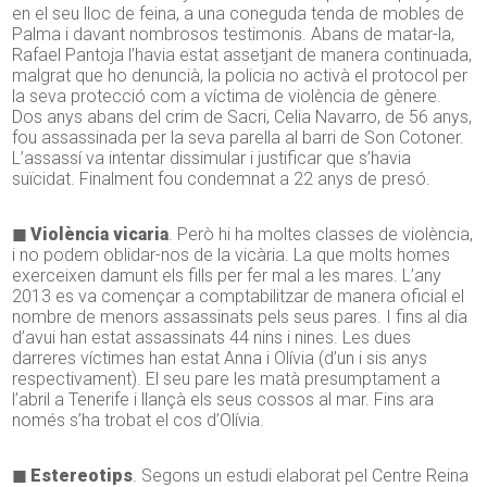
en el seu lloc de feina, a una coneguda tenda de mobles de
Palma i davant nombrosos testimonis. Abans de matar-la,
Rafael Pantoja l’havia estat assetjant de manera continuada,
malgrat que ho denuncià, la policia no activà el protocol per
la seva protecció com a víctima de violència de gènere.
Dos anys abans del crim de Sacri, Celia Navarro, de 56 anys,
fou assassinada per la seva parella al barri de Son Cotoner.
L’assassí va intentar dissimular i justificar que s’havia
suïcidat. Finalment fou condemnat a 22 anys de presó.
◼ Violència vicaria
. Però hi ha moltes classes de violència,
i no podem oblidar-nos de la vicària. La que molts homes
exerceixen damunt els fills per fer mal a les mares. L’any
2013 es va començar a comptabilitzar de manera oficial el
nombre de menors assassinats pels seus pares. I fins al dia
d’avui han estat assassinats 44 nins i nines. Les dues
darreres víctimes han estat Anna i Olívia (d’un i sis anys
respectivament). El seu pare les matà presumptament a
l’abril a Tenerife i llançà els seus cossos al mar. Fins ara
només s’ha trobat el cos d’Olívia.
◼ Estereotips
. Segons un estudi elaborat pel Centre Reina