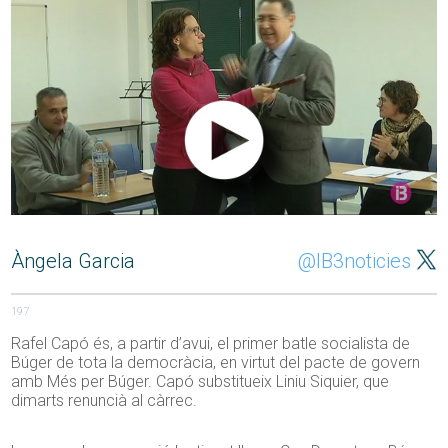
Àngela Garcia
@IB3noticies
197
Rafel Capó és, a partir d’avui, el primer batle socialista de
Búger de tota la democràcia, en virtut del pacte de govern
amb Més per Búger. Capó substitueix Liniu Siquier, que
dimarts renuncià al càrrec.