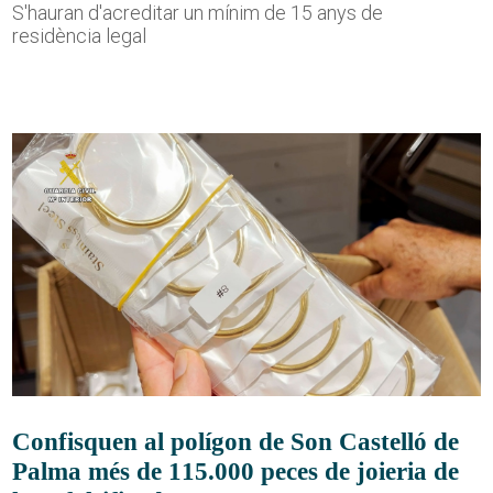
S'hauran d'acreditar un mínim de 15 anys de
residència legal
Confisquen al polígon de Son Castelló de
Palma més de 115.000 peces de joieria de