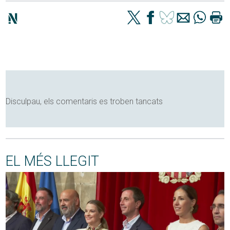
Disculpau, els comentaris es troben tancats
EL MÉS LLEGIT