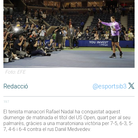
Foto: EFE
Redacció
@esportsib3
197
El tenista manacorí Rafael Nadal ha conquistat aquest
diumenge de matinada el títol del US Open, quart per al seu
palmarès, gràcies a una maratoniana victòria per 7-5, 6-3, 5-
7, 4-6 i 6-4 contra el rus Daniil Medvedev.