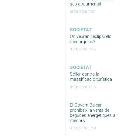
seu documental
08/08/2026 12:51
SOCIETAT
On veuran l’eclipsi els
menorquins?
08/08/2026 12:55
SOCIETAT
Sóller contra la
massificació turística
08/08/2026 02:15
El Govern Balear
prohibeix la venta de
begudes energètiques a
menors
08/08/2026 10:53