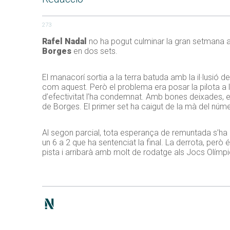
273
Rafel Nadal
no ha pogut culminar la gran setmana a
Borges
en dos sets.
El manacorí sortia a la terra batuda amb la il·lusió 
com aquest. Però el problema era posar la pilota a la
d’efectivitat l’ha condemnat. Amb bones deixades, el
de Borges. El primer set ha caigut de la mà del núm
Al segon parcial, tota esperança de remuntada s’ha es
un 6 a 2 que ha sentenciat la final. La derrota, però
pista i arribarà amb molt de rodatge als Jocs Olímpi