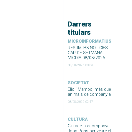
Darrers
titulars
MICROINFORMATIUS
RESUM IB3 NOTÍCIES
CAP DE SETMANA
MIGDIA 08/08/2026
08/08/2026 03:09
SOCIETAT
Elio i Mambo, més que
animals de companyia
08/08/2026 02:47
CULTURA
Ciutadella acompanya
Joan Pons per veure el