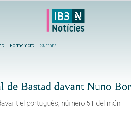
ssa
Formentera
Sumaris
nal de Bastad davant Nuno Bo
3 davant el portuguès, número 51 del món