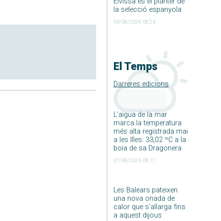
Eivissa és el planter de
la selecció espanyola
04/08/2026 08:24
El Temps
Darreres edicions
L’aigua de la mar
marca la temperatura
més alta registrada mai
a les Illes: 33,02 ºC a la
boia de sa Dragonera
07/08/2026 08:12
Les Balears pateixen
una nova onada de
calor que s’allarga fins
a aquest dijous