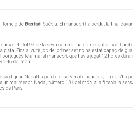
l torneig de
Bastad
, Suècia. El manacorí ha perdut la final dava
de sumar el títol 93 de la seva carrera i ha començat el partit 
 pista. Fins al vuitè joc del primer set no ha estat capaç de guan
 portuguès feia mal al manacorí, que havia jugat 12 hores durant
ero 46 del món.
vaït quan Nadal ha perdut el servei al cinquè joc, i ja no s’ha po
 és un mal menor. Nadal, número 131 del món, a la fi tenia la sens
cs de París.