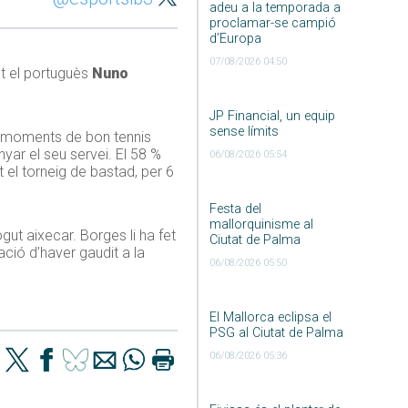
adeu a la temporada a
proclamar-se campió
d’Europa
07/08/2026 04:50
nt el portuguès
Nuno
JP Financial, un equip
sense límits
amb moments de bon tennis
yar el seu servei. El 58 %
06/08/2026 05:54
 el torneig de bastad, per 6
Festa del
mallorquinisme al
gut aixecar. Borges li ha fet
Ciutat de Palma
ació d’haver gaudit a la
06/08/2026 05:50
El Mallorca eclipsa el
PSG al Ciutat de Palma
06/08/2026 05:36