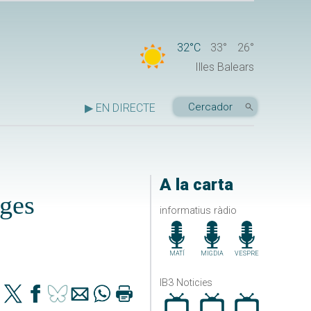
32°C
33°
26°
Illes Balears
▶ EN DIRECTE
A la carta
rges
informatius ràdio
MATÍ
MIGDIA
VESPRE
IB3 Noticies