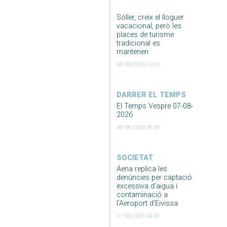
Sóller, creix el lloguer
vacacional, però les
places de turisme
tradicional es
mantenen
08/08/2026 10:24
DARRER EL TEMPS
El Temps Vespre 07-08-
2026
08/08/2026 08:59
SOCIETAT
Aena replica les
denúncies per captació
excessiva d’aigua i
contaminació a
l’Aeroport d’Eivissa
07/08/2026 09:59