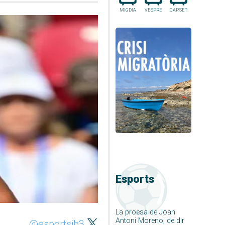
MIGDIA
VESPRE
CAP.SET
Esports
La proesa de Joan
Antoni Moreno, de dir
@esportsib3