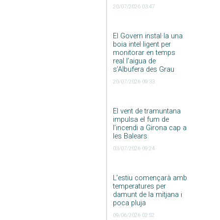
20/07/2026 03:47
El Govern instal·la una
boia intel·ligent per
monitorar en temps
real l’aigua de
s’Albufera des Grau
20/07/2026 09:33
El vent de tramuntana
impulsa el fum de
l’incendi a Girona cap a
les Balears
03/07/2026 09:24
L’estiu començarà amb
temperatures per
damunt de la mitjana i
poca pluja
09/06/2026 02:52