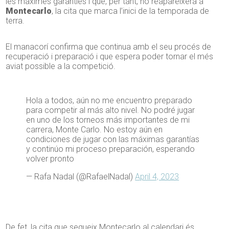
les màximes garanties i que, per tant, no reapareixerà a
Montecarlo
, la cita que marca l’inici de la temporada de
terra.
El manacorí confirma que continua amb el seu procés de
recuperació i preparació i que espera poder tornar el més
aviat possible a la competició.
Hola a todos, aún no me encuentro preparado
para competir al más alto nivel. No podré jugar
en uno de los torneos más importantes de mi
carrera, Monte Carlo. No estoy aún en
condiciones de jugar con las máximas garantías
y continúo mi proceso preparación, esperando
volver pronto
— Rafa Nadal (@RafaelNadal)
April 4, 2023
De fet, la cita que segueix Montecarlo al calendari és