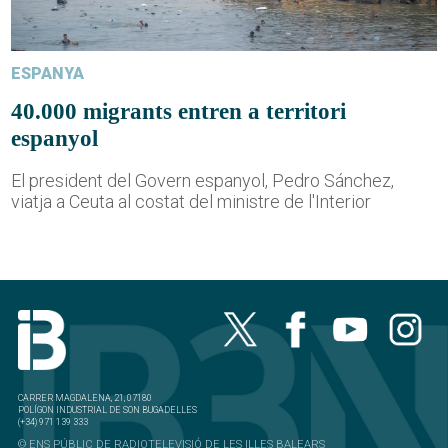
ESPANYA
40.000 migrants entren a territori
espanyol
El president del Govern espanyol, Pedro Sánchez,
viatja a Ceuta al costat del ministre de l'Interior
CARRER MAGDALENA, 21, 07180
POLÍGON INDUSTRIAL DE SON BUGADELLES
(+34) 971 139 333
© ENS PÚBLIC DE RADIOTELEVISIÓ DE LES ILLES BALEARS