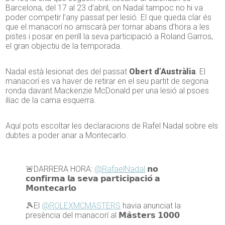
Barcelona, del 17 al 23 d’abril, on Nadal tampoc no hi va
poder competir l’any passat per lesió. El que queda clar és
que el manacorí no arriscarà per tornar abans d’hora a les
pistes i posar en perill la seva participació a Roland Garros,
el gran objectiu de la temporada.
Nadal està lesionat des del passat
Obert d’Austràlia
. El
manacorí es va haver de retirar en el seu partit de segona
ronda davant Mackenzie McDonald per una lesió al psoes
ilíac de la cama esquerra.
Aquí pots escoltar les declaracions de Rafel Nadal sobre els
dubtes a poder anar a Montecarlo.
🚨DARRERA HORA:
@RafaelNadal
𝗻𝗼
𝗰𝗼𝗻𝗳𝗶𝗿𝗺𝗮 𝗹𝗮 𝘀𝗲𝘃𝗮 𝗽𝗮𝗿𝘁𝗶𝗰𝗶𝗽𝗮𝗰𝗶𝗼́ 𝗮
𝗠𝗼𝗻𝘁𝗲𝗰𝗮𝗿𝗹𝗼
🎾El
@ROLEXMCMASTERS
havia anunciat la
presència del manacorí al 𝗠𝗮̀𝘀𝘁𝗲𝗿𝘀 𝟭𝟬𝟬𝟬