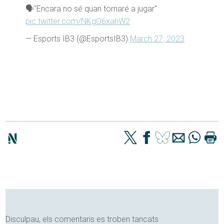
🗣️"Encara no sé quan tornaré a jugar"
pic.twitter.com/NKgO6xahW2
— Esports IB3 (@EsportsIB3)
March 27, 2023
Disculpau, els comentaris es troben tancats