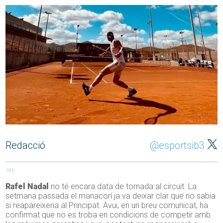
Redacció
@esportsib3
186
Rafel Nadal
no té encara data de tornada al circuit. La
setmana passada el manacorí ja va deixar clar que no sabia
si reapareixeria al Principat. Avui, en un breu comunicat, ha
confirmat que no es troba en condicions de competir amb