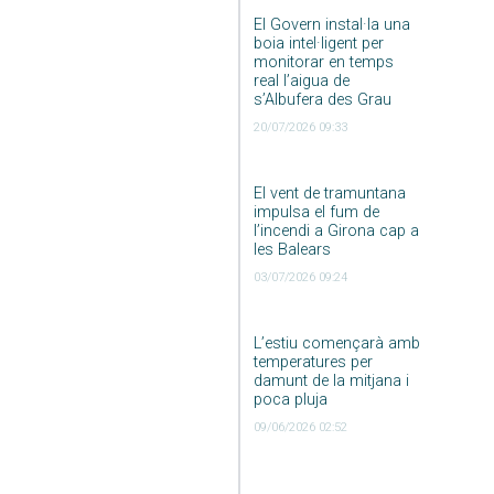
El Govern instal·la una
boia intel·ligent per
monitorar en temps
real l’aigua de
s’Albufera des Grau
20/07/2026 09:33
El vent de tramuntana
impulsa el fum de
l’incendi a Girona cap a
les Balears
03/07/2026 09:24
L’estiu començarà amb
temperatures per
damunt de la mitjana i
poca pluja
09/06/2026 02:52