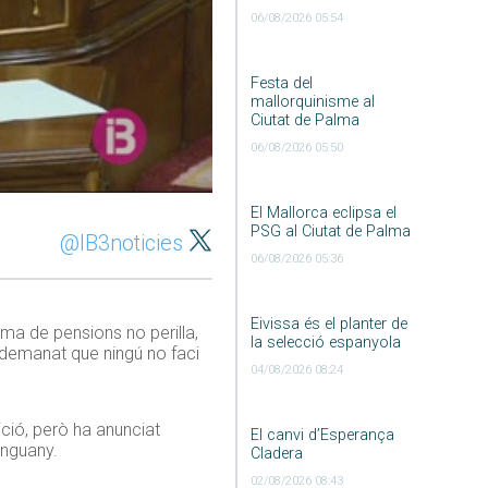
06/08/2026 05:54
Festa del
mallorquinisme al
Ciutat de Palma
06/08/2026 05:50
El Mallorca eclipsa el
PSG al Ciutat de Palma
@IB3noticies
06/08/2026 05:36
Eivissa és el planter de
ema de pensions no perilla,
la selecció espanyola
a demanat que ningú no faci
04/08/2026 08:24
ció, però ha anunciat
El canvi d’Esperança
enguany.
Cladera
02/08/2026 08:43