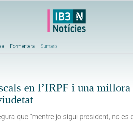
ssa
Formentera
Sumaris
scals en l’IRPF i una millora 
viudetat
egura que "mentre jo sigui president, no es 