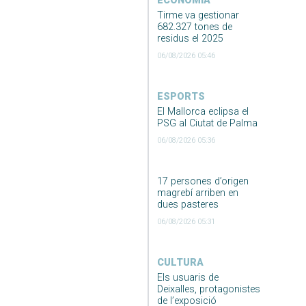
ECONOMIA
Tirme va gestionar
682.327 tones de
residus el 2025
06/08/2026 05:46
ESPORTS
El Mallorca eclipsa el
PSG al Ciutat de Palma
06/08/2026 05:36
17 persones d’origen
magrebí arriben en
dues pasteres
06/08/2026 05:31
CULTURA
Els usuaris de
Deixalles, protagonistes
de l’exposició