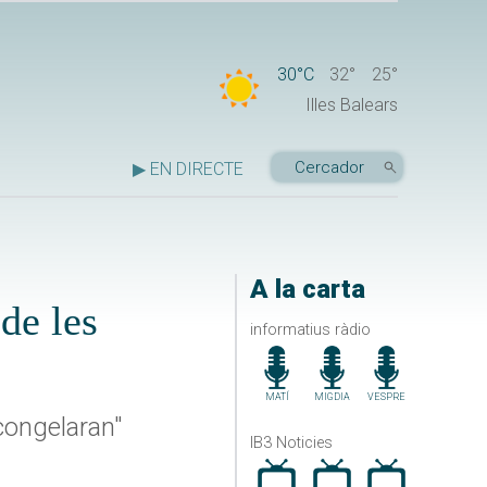
30°C
32°
25°
Illes Balears
▶ EN DIRECTE
A la carta
de les
informatius ràdio
MATÍ
MIGDIA
VESPRE
congelaran"
IB3 Noticies