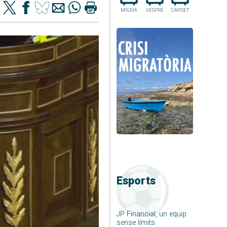
MIGDIA
VESPRE
CAP.SET
Esports
JP Financial, un equip
sense límits