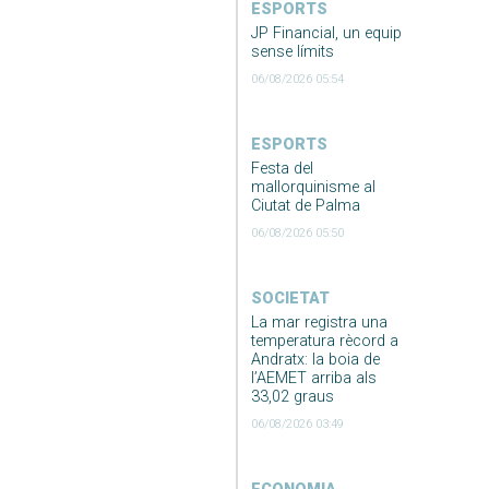
ESPORTS
JP Financial, un equip
sense límits
06/08/2026 05:54
ESPORTS
Festa del
mallorquinisme al
Ciutat de Palma
06/08/2026 05:50
SOCIETAT
La mar registra una
temperatura rècord a
Andratx: la boia de
l’AEMET arriba als
33,02 graus
06/08/2026 03:49