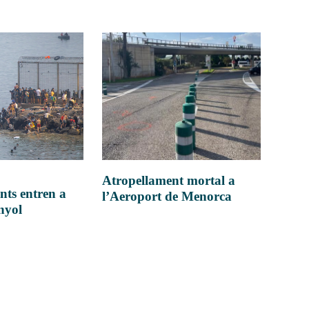
Atropellament mortal a
nts entren a
l’Aeroport de Menorca
anyol