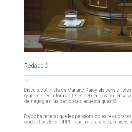
Redacció
164
Discurs optimista de Mariano Rajoy als pensionistes.
gràcies a les reformes fetes pel seu govern. Encara 
demagògia ni ús partidista d’aquesta qüestió.
Rajoy ha reiterat que les pensions no es revalorara
ajudes fiscals en l’IRPF i que millorarà les pension