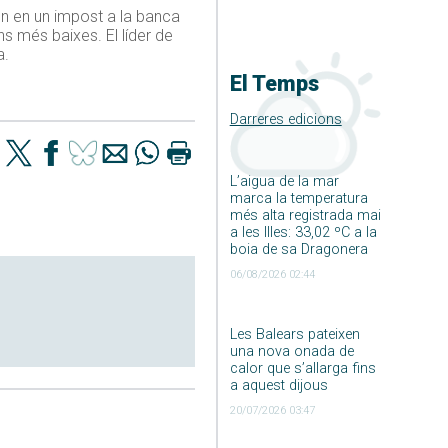
en en un impost a la banca
s més baixes. El líder de
a.
El Temps
Darreres edicions
L’aigua de la mar
marca la temperatura
més alta registrada mai
a les Illes: 33,02 ºC a la
boia de sa Dragonera
06/08/2026 02:44
Les Balears pateixen
una nova onada de
calor que s’allarga fins
a aquest dijous
20/07/2026 03:47