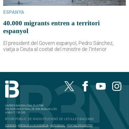
ESPANYA
40.000 migrants entren a territori
espanyol
El president del Govern espanyol, Pedro Sánchez,
viatja a Ceuta al costat del ministre de l'Interior
CARRER MAGDALENA, 21, 07180
POLÍGON INDUSTRIAL DE SON BUGADELLES
(+34) 971 139 333
© ENS PÚBLIC DE RADIOTELEVISIÓ DE LES ILLES BALEARS
COOKIES
|
ATENCIÓ A L'AUDIÈNCIA
|
AVÍS LEGAL
|
PORTAL PRIVACITAT