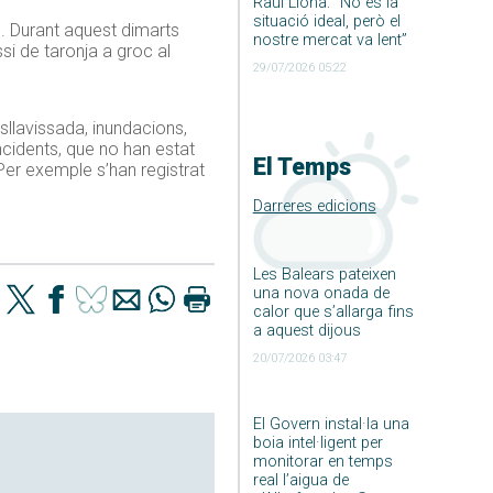
Raúl Llona: ”No és la
situació ideal, però el
s. Durant aquest dimarts
nostre mercat va lent”
si de taronja a groc al
29/07/2026 05:22
sllavissada, inundacions,
Incidents, que no han estat
El Temps
Per exemple s’han registrat
Darreres edicions
Les Balears pateixen
una nova onada de
calor que s’allarga fins
a aquest dijous
20/07/2026 03:47
El Govern instal·la una
boia intel·ligent per
monitorar en temps
real l’aigua de