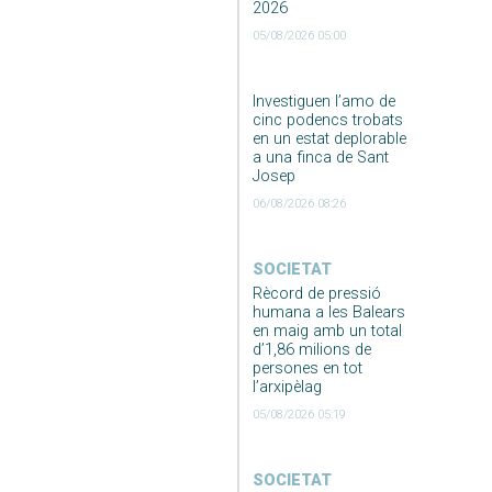
2026
05/08/2026 05:00
Investiguen l’amo de
cinc podencs trobats
en un estat deplorable
a una finca de Sant
Josep
06/08/2026 08:26
SOCIETAT
Rècord de pressió
humana a les Balears
en maig amb un total
d’1,86 milions de
persones en tot
l’arxipèlag
05/08/2026 05:19
SOCIETAT