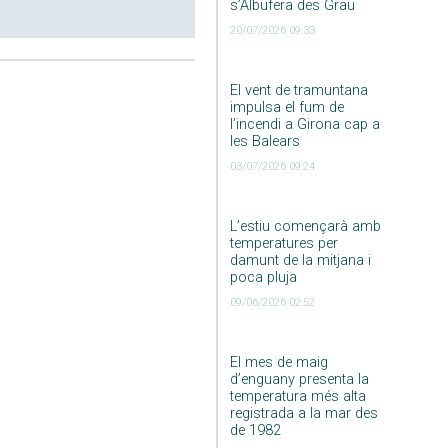
s’Albufera des Grau
20/07/2026 09:33
El vent de tramuntana
impulsa el fum de
l’incendi a Girona cap a
les Balears
03/07/2026 09:24
L’estiu començarà amb
temperatures per
damunt de la mitjana i
poca pluja
09/06/2026 02:52
El mes de maig
d’enguany presenta la
temperatura més alta
registrada a la mar des
de 1982