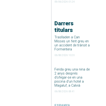
09/06/2026 01:24
Darrers
titulars
Traslladen a Can
Misses un ferit greu en
un accident de trànsit a
Formentera
06/08/2026 10:20
Ferida greu una nina de
2 anys després
d’ofegar-se en una
piscina d’un hotel a
Magaluf, a Calvià
06/08/2026 08:41
ESPANYA