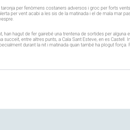
s taronja per fenòmens costaners adversos i groc per forts vent
lerta per vent acabi a les sis de la matinada i el de mala mar pas
vespre.
, han hagut de fer gairebé una trentena de sortides per alguna e
a succeït, entre altres punts, a Cala Sant Esteve, en es Castell. 
pecialment durant la nit i matinada quan també ha plogut força. 