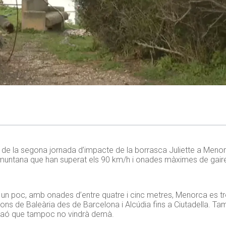
es de la segona jornada d’impacte de la borrasca
Juliette
a Menorc
 tramuntana que han superat els 90 km/h i onades màximes de gair
t un poc, amb onades d’entre quatre i cinc metres, Menorca es 
ons de Baleària des de Barcelona i Alcúdia fins a Ciutadella. Ta
 Maó que tampoc no vindrà demà.