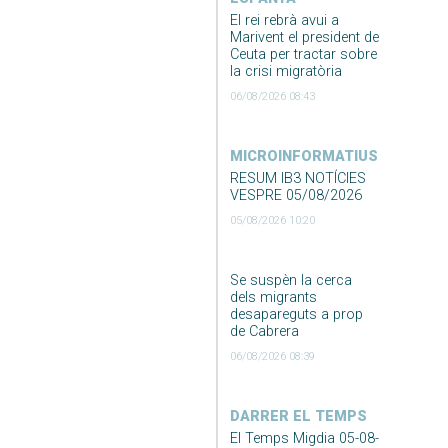
El rei rebrà avui a
Marivent el president de
Ceuta per tractar sobre
la crisi migratòria
06/08/2026 08:43
MICROINFORMATIUS
RESUM IB3 NOTÍCIES
VESPRE 05/08/2026
05/08/2026 10:20
Se suspèn la cerca
dels migrants
desapareguts a prop
de Cabrera
06/08/2026 08:39
DARRER EL TEMPS
El Temps Migdia 05-08-