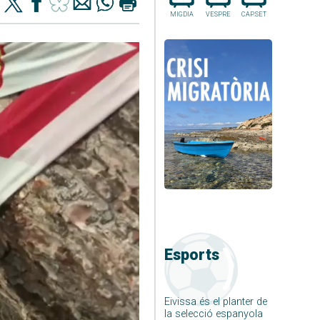
MIGDIA
VESPRE
CAP.SET
Esports
Eivissa és el planter de
la selecció espanyola