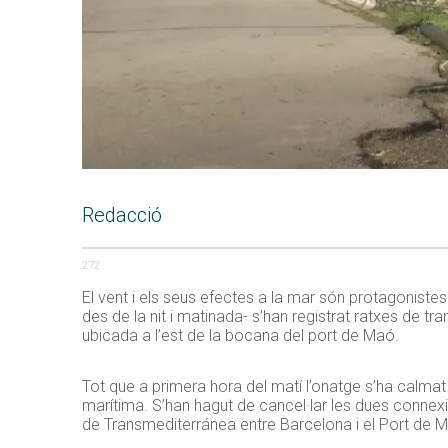
Redacció
272
El vent i els seus efectes a la mar són protagonist
des de la nit i matinada- s’han registrat ratxes de
ubicada a l’est de la bocana del port de Maó.
Tot que a primera hora del matí l’onatge s’ha calma
marítima. S’han hagut de cancel·lar les dues connexi
de Transmediterránea entre Barcelona i el Port de