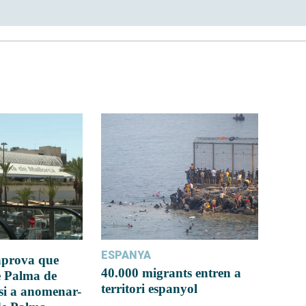
ESPANYA
 aprova que
40.000 migrants entren a
e Palma de
territori espanyol
si a anomenar-