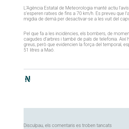
L’Agència Estatal de Meteorologia manté actiu l’aví
s’esperen ratxes de fins a 70 km/h. Es preveu que l’a
migdia de demà per desactivar-se a les vuit del cap
Pel que fa a les incidències, els bombers, de moment
caigudes d’arbres i també de pals de telefonia. Així h
greus, però que evidencien la força del temporal, es
51 litres a Maó.
Disculpau, els comentaris es troben tancats