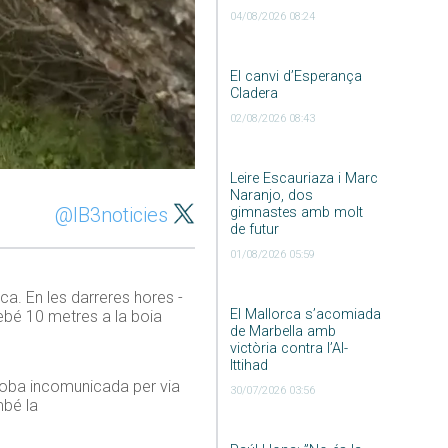
04/08/2026 08:24
El canvi d’Esperança
Cladera
02/08/2026 08:43
Leire Escauriaza i Marc
Naranjo, dos
@IB3noticies
gimnastes amb molt
de futur
01/08/2026 05:59
a. En les darreres hores -
El Mallorca s’acomiada
ebé 10 metres a la boia
de Marbella amb
victòria contra l’Al-
Ittihad
troba incomunicada per via
30/07/2026 03:56
mbé la