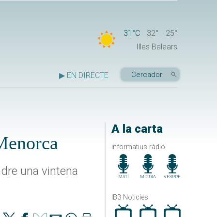
31°C
32°
25°
Illes Balears
▶ EN DIRECTE
A la carta
 Menorca
informatius ràdio
ndre una vintena
MATÍ
MIGDIA
VESPRE
IB3 Noticies