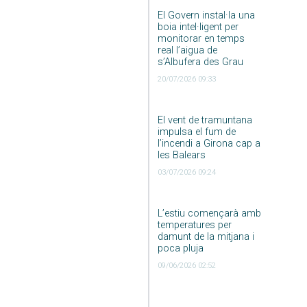
El Govern instal·la una
boia intel·ligent per
monitorar en temps
real l’aigua de
s’Albufera des Grau
20/07/2026 09:33
El vent de tramuntana
impulsa el fum de
l’incendi a Girona cap a
les Balears
03/07/2026 09:24
L’estiu començarà amb
temperatures per
damunt de la mitjana i
poca pluja
09/06/2026 02:52