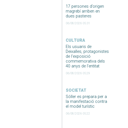
17 persones d’origen
magrebí arriben en
dues pasteres
06/08/2026 05:31
CULTURA
Els usuaris de
Deixalles, protagonistes
de l’exposició
commemorativa dels
40 anys de l’entitat
06/08/2026 05:29
SOCIETAT
Sóller es prepara per a
la manifestació contra
el model turístic
06/08/2026 05:22