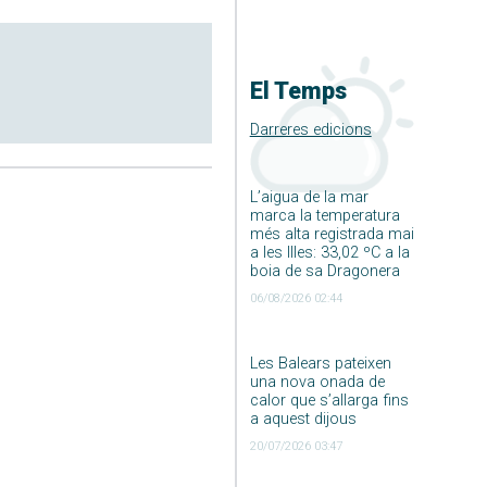
El Temps
Darreres edicions
L’aigua de la mar
marca la temperatura
més alta registrada mai
a les Illes: 33,02 ºC a la
boia de sa Dragonera
06/08/2026 02:44
Les Balears pateixen
una nova onada de
calor que s’allarga fins
a aquest dijous
20/07/2026 03:47