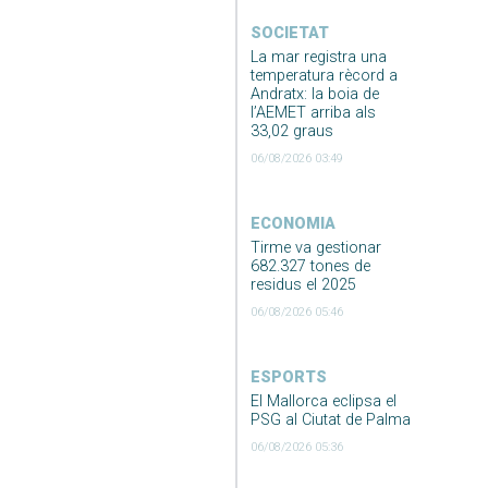
SOCIETAT
La mar registra una
temperatura rècord a
Andratx: la boia de
l’AEMET arriba als
33,02 graus
06/08/2026 03:49
ECONOMIA
Tirme va gestionar
682.327 tones de
residus el 2025
06/08/2026 05:46
ESPORTS
El Mallorca eclipsa el
PSG al Ciutat de Palma
06/08/2026 05:36