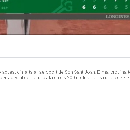
aquest dimarts a l’aeroport de Son Sant Joan. El mallorquí ha t
jades al coll. Una plata en els 200 metres llisos i un bronze en