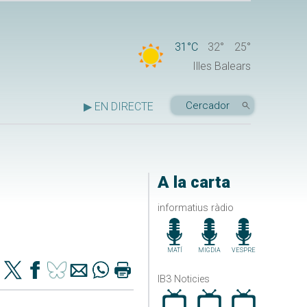
31°C
32°
25°
Illes Balears
▶ EN DIRECTE
A la carta
informatius ràdio
MATÍ
MIGDIA
VESPRE
IB3 Noticies