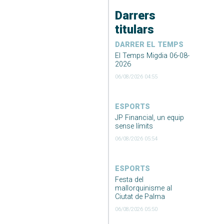
Darrers
titulars
DARRER EL TEMPS
El Temps Migdia 06-08-
2026
06/08/2026 04:55
ESPORTS
JP Financial, un equip
sense límits
06/08/2026 05:54
ESPORTS
Festa del
mallorquinisme al
Ciutat de Palma
06/08/2026 05:50