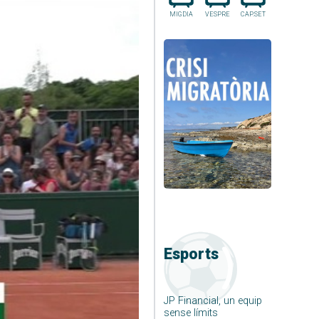
MIGDIA
VESPRE
CAP.SET
Esports
JP Financial, un equip
sense límits