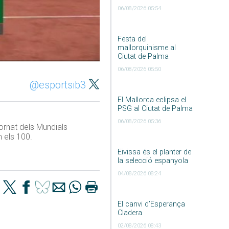
06/08/2026 05:54
Festa del
mallorquinisme al
Ciutat de Palma
06/08/2026 05:50
@esportsib3
El Mallorca eclipsa el
PSG al Ciutat de Palma
06/08/2026 05:36
ornat dels Mundials
 els 100.
Eivissa és el planter de
la selecció espanyola
04/08/2026 08:24
El canvi d’Esperança
Cladera
02/08/2026 08:43