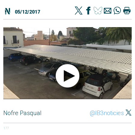
05/12/2017
Nofre Pasqual
@IB3noticies
177