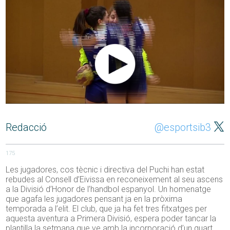
Redacció
@esportsib3
175
Les jugadores, cos tècnic i directiva del Puchi han estat
rebudes al Consell d’Eivissa en reconeixement al seu ascens
a la Divisió d’Honor de l’handbol espanyol. Un homenatge
que agafa les jugadores pensant ja en la pròxima
temporada a l’elit. El club, que ja ha fet tres fitxatges per
aquesta aventura a Primera Divisió, espera poder tancar la
plantilla la setmana que ve amb la incorporació d’un quart