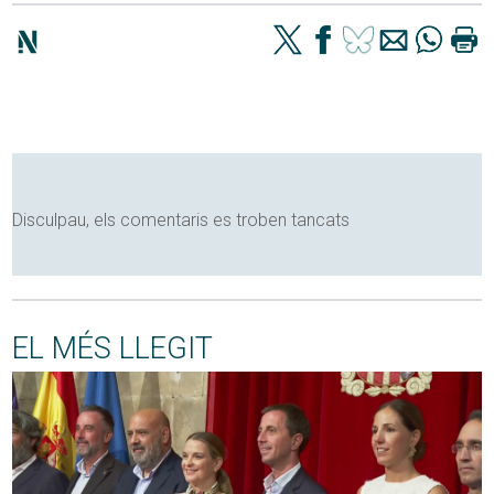
Disculpau, els comentaris es troben tancats
EL MÉS LLEGIT