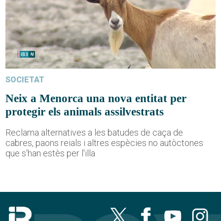
SOCIETAT
Neix a Menorca una nova entitat per
protegir els animals assilvestrats
Reclama alternatives a les batudes de caça de
cabres, paons reials i altres espècies no autòctones
que s'han estès per l'illa