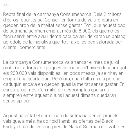
233
Recta final de la campanya Consumenorca. Dels 2 milions
d’euros repartits pel Consell, en forma de vals, encara en
queden prop de la meitat sense gastar. Tot i que aquest cap
de setmana se n’han emprat més de 8.000, els que no es
facin servir entre avui i demà caducaran i deixaran un balanç
agredolç de la iniciativa que, tot i això, és ben valorada per
clients i comerciants.
La campanya Consumenorca va arrancar el mes de juliol
amb molta força: en poques setmanes s’havien descarregat
els 200.000 vals disponibles i en pocs mesos ja se n’havien
emprat una quarta part. Però ara, quan falta un dia perquè
caduquin encara en queden quasi la meitat sense gastar. En
euros, prop més d’un milió en descomptes que si no
s’empren entre aquest dilluns i aquest dimarts quedaran
sense aplicar.
Aquest ha estat el darrer cap de setmana per emprar els
vals que, a més, ha coincidit amb les ofertes del Black
Friday i l’inici de les compres de Nadal. Se n’han utilitzat més