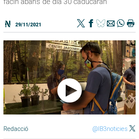
facin abans de dia 30 caducaran
29/11/2021
Redacció
@IB3noticies