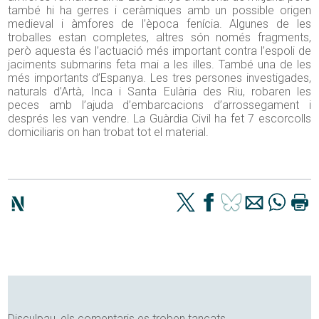
també hi ha gerres i ceràmiques amb un possible origen
medieval i àmfores de l’època fenícia. Algunes de les
troballes estan completes, altres són només fragments,
però aquesta és l’actuació més important contra l’espoli de
jaciments submarins feta mai a les illes. També una de les
més importants d’Espanya. Les tres persones investigades,
naturals d’Artà, Inca i Santa Eulària des Riu, robaren les
peces amb l’ajuda d’embarcacions d’arrossegament i
després les van vendre. La Guàrdia Civil ha fet 7 escorcolls
domiciliaris on han trobat tot el material.
Disculpau, els comentaris es troben tancats