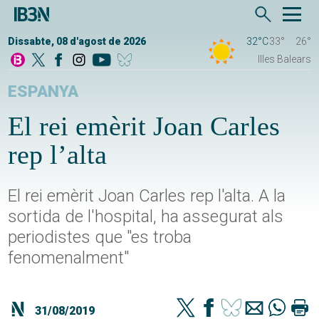
Dissabte, 08 d'agost de 2026
32°C
33°
26°
Illes Balears
ESPANYA
El rei emèrit Joan Carles
rep l’alta
El rei emèrit Joan Carles rep l'alta. A la
sortida de l'hospital, ha assegurat als
periodistes que "es troba
fenomenalment"
31/08/2019