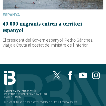
ESPANYA
40.000 migrants entren a territori
espanyol
El president del Govern espanyol, Pedro Sánchez,
viatja a Ceuta al costat del ministre de l'Interior
CARRER MAGDALENA, 21, 07180
POLÍGON INDUSTRIAL DE SON BUGADELLES
(+34) 971 139 333
© ENS PÚBLIC DE RADIOTELEVISIÓ DE LES ILLES BALEARS