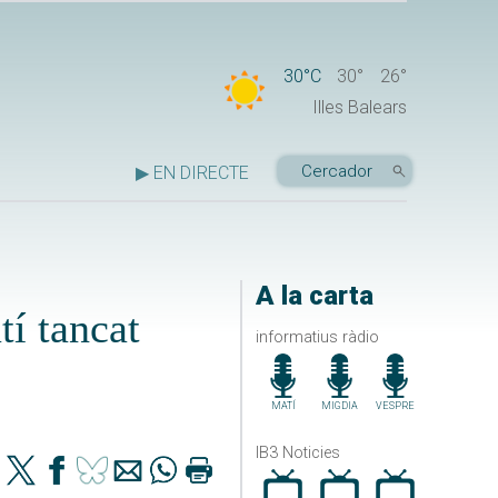
30°C
30°
26°
Illes Balears
▶ EN DIRECTE
A la carta
tí tancat
informatius ràdio
MATÍ
MIGDIA
VESPRE
IB3 Noticies