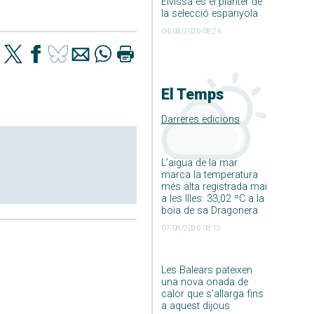
Eivissa és el planter de
la selecció espanyola
04/08/2026 08:24
El Temps
Darreres edicions
L’aigua de la mar
marca la temperatura
més alta registrada mai
a les Illes: 33,02 ºC a la
boia de sa Dragonera
07/08/2026 08:12
Les Balears pateixen
una nova onada de
calor que s’allarga fins
a aquest dijous