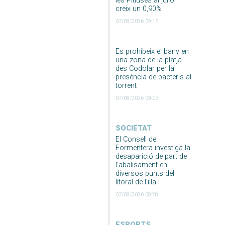
les Pitiüses al juliol
creix un 0,90%
07/08/2026 09:15
Es prohibeix el bany en
una zona de la platja
des Codolar per la
presència de bacteris al
torrent
07/08/2026 09:03
SOCIETAT
El Consell de
Formentera investiga la
desaparició de part de
l’abalisament en
diversos punts del
litoral de l’illa
07/08/2026 08:28
ESPORTS