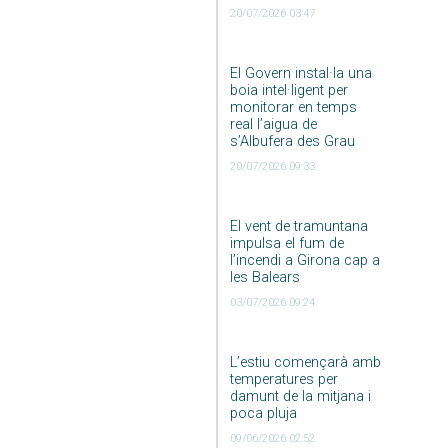
20/07/2026 03:47
El Govern instal·la una
boia intel·ligent per
monitorar en temps
real l’aigua de
s’Albufera des Grau
20/07/2026 09:33
El vent de tramuntana
impulsa el fum de
l’incendi a Girona cap a
les Balears
03/07/2026 09:24
L’estiu començarà amb
temperatures per
damunt de la mitjana i
poca pluja
09/06/2026 02:52