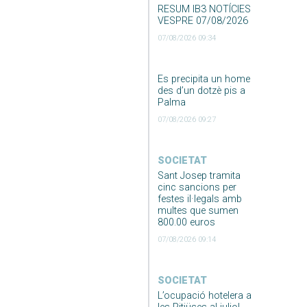
RESUM IB3 NOTÍCIES
VESPRE 07/08/2026
07/08/2026 09:34
Es precipita un home
des d’un dotzè pis a
Palma
07/08/2026 09:27
SOCIETAT
Sant Josep tramita
cinc sancions per
festes il·legals amb
multes que sumen
800.00 euros
07/08/2026 09:14
SOCIETAT
L’ocupació hotelera a