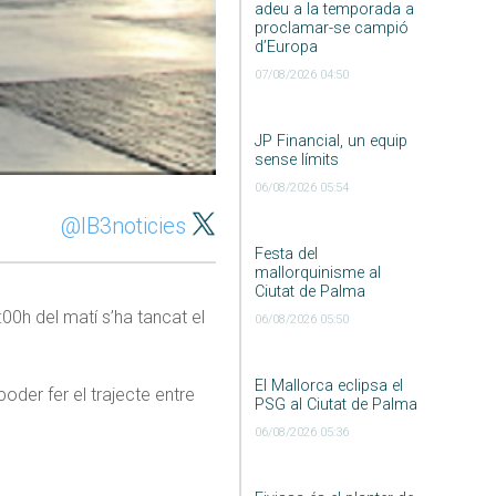
adeu a la temporada a
proclamar-se campió
d’Europa
07/08/2026 04:50
JP Financial, un equip
sense límits
06/08/2026 05:54
@IB3noticies
Festa del
mallorquinisme al
Ciutat de Palma
00h del matí s’ha tancat el
06/08/2026 05:50
El Mallorca eclipsa el
oder fer el trajecte entre
PSG al Ciutat de Palma
06/08/2026 05:36