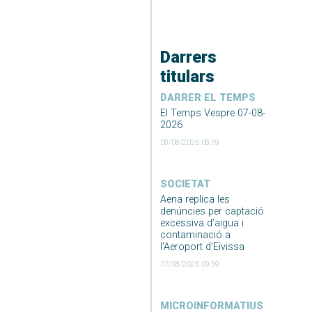
Darrers
titulars
DARRER EL TEMPS
El Temps Vespre 07-08-
2026
08/08/2026 08:59
SOCIETAT
Aena replica les
denúncies per captació
excessiva d’aigua i
contaminació a
l’Aeroport d’Eivissa
07/08/2026 09:59
MICROINFORMATIUS