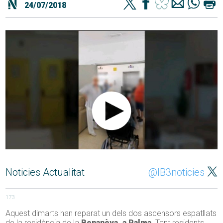
24/07/2018
Noticies Actualitat
@IB3noticies
173
Aquest dimarts han reparat un dels dos ascensors espatllats
de la residència de la
Bonanòva, a Palma
. Tant residents