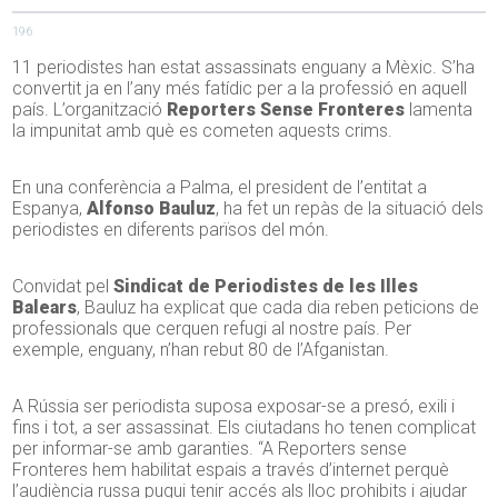
196
11 periodistes han estat assassinats enguany a Mèxic. S’ha
convertit ja en l’any més fatídic per a la professió en aquell
país. L’organització
Reporters Sense Fronteres
lamenta
la impunitat amb què es cometen aquests crims.
En una conferència a Palma, el president de l’entitat a
Espanya,
Alfonso Bauluz
, ha fet un repàs de la situació dels
periodistes en diferents parïsos del món.
Convidat pel
Sindicat de Periodistes de les Illes
Balears
, Bauluz ha explicat que cada dia reben peticions de
professionals que cerquen refugi al nostre país. Per
exemple, enguany, n’han rebut 80 de l’Afganistan.
A Rússia ser periodista suposa exposar-se a presó, exili i
fins i tot, a ser assassinat. Els ciutadans ho tenen complicat
per informar-se amb garanties. “A Reporters sense
Fronteres hem habilitat espais a través d’internet perquè
l’audiència russa pugui tenir accés als lloc prohibits i ajudar