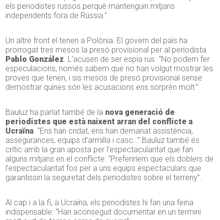
els periodistes russos perquè mantenguin mitjans
independents fora de Rússia.”
Un altre front el tenen a Polònia. El govern del país ha
prorrogat tres mesos la presó provisional per al periodista
Pablo González
. L’acusen de ser espia rus. “No podem fer
especulacions, només sabem que no han volgut mostrar les
proves que tenen, i sis mesos de presó provisional sense
demostrar quines són les acusacions ens sorprèn molt.”
Bauluz ha parlat també de la
nova generació de
periodistes que està naixent arran del conflicte a
Ucraïna
. “Ens han cridat, ens han demanat assistència,
assegurances, equips d’armilla i casc…” Bauluz també és
crític amb la gran aposta per l’espectacularitat que fan
alguns mitjans en el conflicte: “Preferiríem que els doblers de
l’espectacularitat fos per a uns equips espectaculars que
garantissin la seguretat dels periodistes sobre el terreny”.
Al cap i a la fi, a Ucraïna, els periodistes hi fan una feina
indispensable: “Han aconseguit documentar en un termini