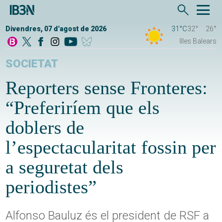
Divendres, 07 d'agost de 2026
31°C
32°
26°
Illes Balears
SOCIETAT
Reporters sense Fronteres:
“Preferiríem que els
doblers de
l’espectacularitat fossin per
a seguretat dels
periodistes”
Alfonso Bauluz és el president de RSF a