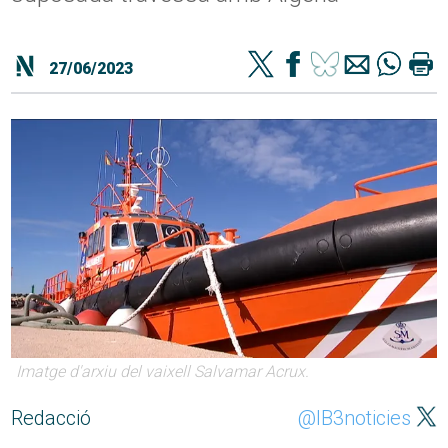
27/06/2023
Imatge d'arxiu del vaixell Salvamar Acrux.
Redacció
@IB3noticies