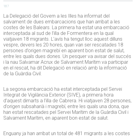
187
La Delegació del Govern a les Illes ha informat del
salvament de dues embarcacions que han arribat a les
costes de les Balears. La primera ha estat una embarcació
interceptada al sud de l’illa de Formentera en la qual
viatjaven 18 migrants. L’avís ha tengut lloc aquest dilluns
vespre, devers les 20 hores, quan van ser rescatades 18
persones d’origen magrebí en aparent bon estat de salut,
entre les quals dues dones. Un pesquer va avisar del succés
i la nau Salvamar Acrux de Salvament Marítim va participar
en el rescat, ha dit Delegació en relació amb la informació
de la Guàrdia Civil.
La segona embarcació ha estat interceptada pel Servei
Integrat de Vigilància Exterior (SIVE), a primera hora
d’aquest dimarts a l’illa de Cabrera. Hi viatjaven 28 persones,
d’origen subsaharià i magrebí, entre les quals una dona, que
han estat rescatades pel Servei Marítim de la Guàrdia Civil i
Salvament Marítim, en aparent bon estat de salut.
Enguany ja han arribat un total de 481 migrants a les costes