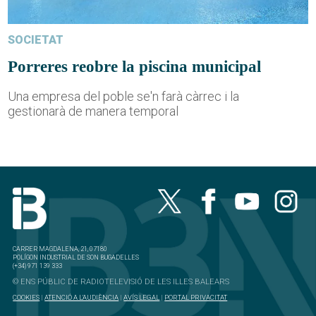
SOCIETAT
Porreres reobre la piscina municipal
Una empresa del poble se'n farà càrrec i la
gestionarà de manera temporal
CARRER MAGDALENA, 21, 07180
POLÍGON INDUSTRIAL DE SON BUGADELLES
(+34) 971 139 333
© ENS PÚBLIC DE RADIOTELEVISIÓ DE LES ILLES BALEARS
COOKIES
|
ATENCIÓ A L'AUDIÈNCIA
|
AVÍS LEGAL
|
PORTAL PRIVACITAT