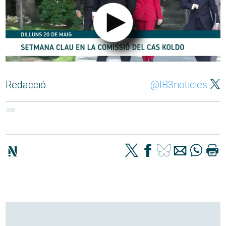
Redacció
@IB3noticies
330