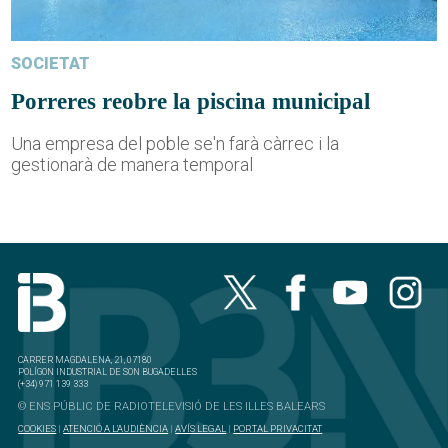
SOCIETAT
Porreres reobre la piscina municipal
Una empresa del poble se'n farà càrrec i la
gestionarà de manera temporal
CARRER MAGDALENA, 21, 07180
POLÍGON INDUSTRIAL DE SON BUGADELLES
(+34) 971 139 333
© ENS PÚBLIC DE RADIOTELEVISIÓ DE LES ILLES BALEARS
COOKIES
|
ATENCIÓ A L'AUDIÈNCIA
|
AVÍS LEGAL
|
PORTAL PRIVACITAT