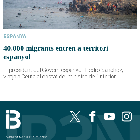
ESPANYA
40.000 migrants entren a territori
espanyol
El president del Govern espanyol, Pedro Sánchez,
viatja a Ceuta al costat del ministre de l'Interior
CARRER MAGDALENA, 21, 07180