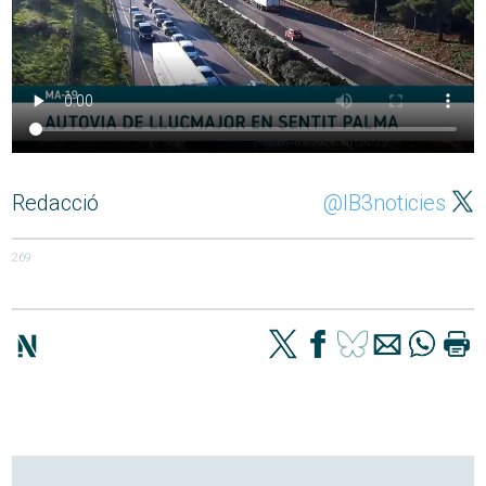
Redacció
@IB3noticies
269