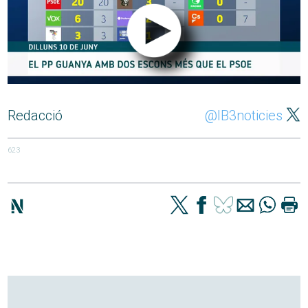
Redacció
@IB3noticies
623