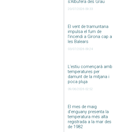
s’Albufera des Grau
20/07/2026 09:33
El vent de tramuntana
impulsa el fum de
l’incendi a Girona cap a
les Balears
03/07/2026 09:24
L’estiu començarà amb
temperatures per
damunt de la mitjana i
poca pluja
09/06/2026 02:52
El mes de maig
d’enguany presenta la
temperatura més alta
registrada a la mar des
de 1982