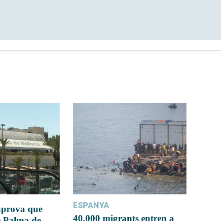
ESPANYA
 aprova que
40.000 migrants entren a
e Palma de