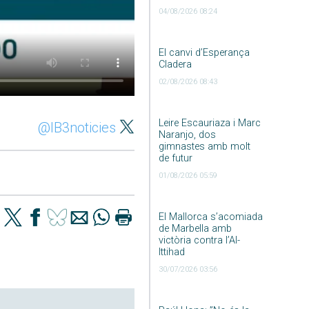
04/08/2026 08:24
El canvi d’Esperança
Cladera
02/08/2026 08:43
Leire Escauriaza i Marc
@IB3noticies
Naranjo, dos
gimnastes amb molt
de futur
01/08/2026 05:59
El Mallorca s’acomiada
de Marbella amb
victòria contra l’Al-
Ittihad
30/07/2026 03:56