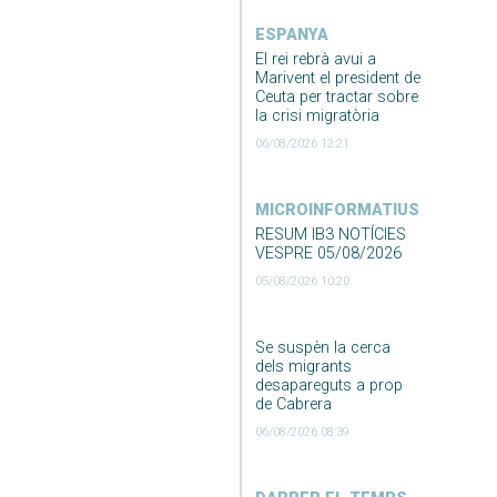
ESPANYA
El rei rebrà avui a
Marivent el president de
Ceuta per tractar sobre
la crisi migratòria
06/08/2026 12:21
MICROINFORMATIUS
RESUM IB3 NOTÍCIES
VESPRE 05/08/2026
05/08/2026 10:20
Se suspèn la cerca
dels migrants
desapareguts a prop
de Cabrera
06/08/2026 08:39