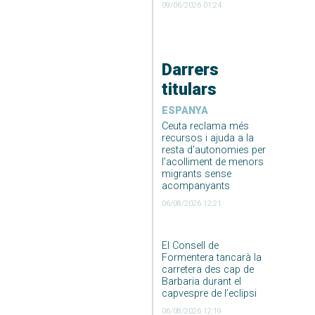
09/06/2026 01:24
Darrers
titulars
ESPANYA
Ceuta reclama més
recursos i ajuda a la
resta d’autonomies per
l’acolliment de menors
migrants sense
acompanyants
06/08/2026 12:21
El Consell de
Formentera tancarà la
carretera des cap de
Barbaria durant el
capvespre de l’eclipsi
06/08/2026 12:19