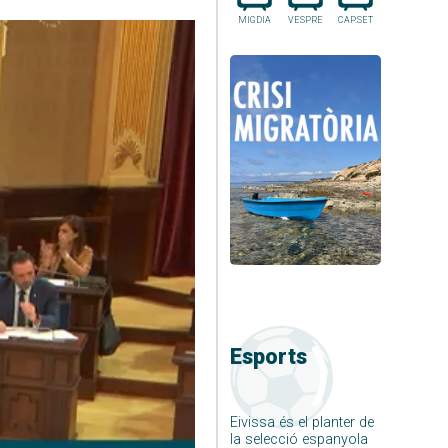
MIGDIA
VESPRE
CAP.SET
Esports
Eivissa és el planter de
la selecció espanyola