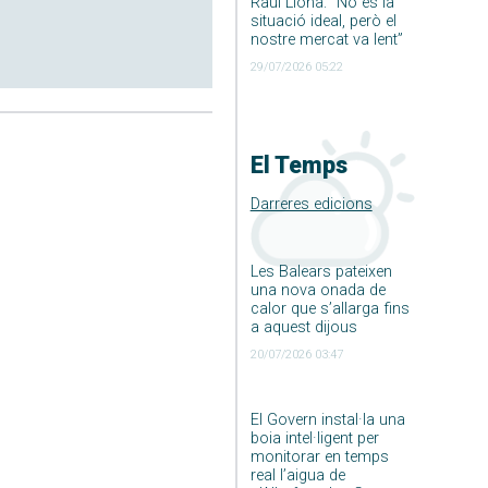
Raúl Llona: ”No és la
situació ideal, però el
nostre mercat va lent”
29/07/2026 05:22
El Temps
Darreres edicions
Les Balears pateixen
una nova onada de
calor que s’allarga fins
a aquest dijous
20/07/2026 03:47
El Govern instal·la una
boia intel·ligent per
monitorar en temps
real l’aigua de