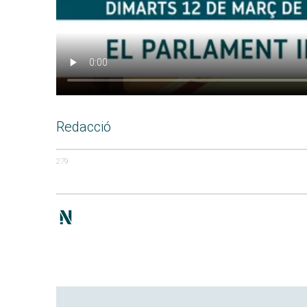
Redacció
279