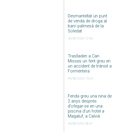
Desmantellat un punt
de venda de droga al
barri palmesà de la
Soledat
06/08/2026 12:00
Traslladen a Can
Misses un ferit greu en
un accident de trànsit a
Formentera
06/08/2026 10:20
Ferida greu una nina de
2 anys després
d’ofegar-se en una
piscina d’un hotel a
Magaluf, a Calvià
06/08/2026 08:41