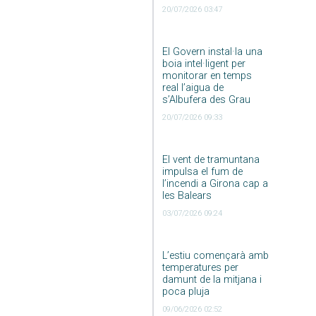
20/07/2026 03:47
El Govern instal·la una
boia intel·ligent per
monitorar en temps
real l’aigua de
s’Albufera des Grau
20/07/2026 09:33
El vent de tramuntana
impulsa el fum de
l’incendi a Girona cap a
les Balears
03/07/2026 09:24
L’estiu començarà amb
temperatures per
damunt de la mitjana i
poca pluja
09/06/2026 02:52