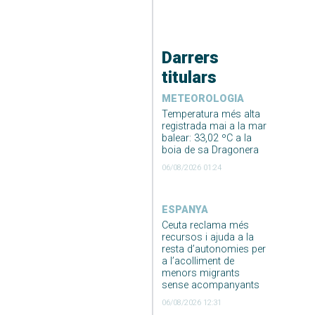
Darrers
titulars
METEOROLOGIA
Temperatura més alta
registrada mai a la mar
balear: 33,02 ºC a la
boia de sa Dragonera
06/08/2026 01:24
ESPANYA
Ceuta reclama més
recursos i ajuda a la
resta d’autonomies per
a l’acolliment de
menors migrants
sense acompanyants
06/08/2026 12:31