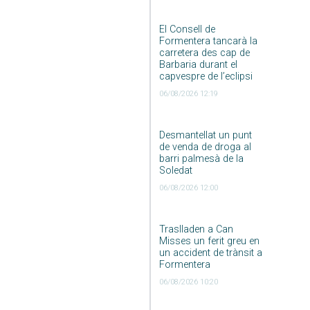
El Consell de
Formentera tancarà la
carretera des cap de
Barbaria durant el
capvespre de l’eclipsi
06/08/2026 12:19
Desmantellat un punt
de venda de droga al
barri palmesà de la
Soledat
06/08/2026 12:00
Traslladen a Can
Misses un ferit greu en
un accident de trànsit a
Formentera
06/08/2026 10:20