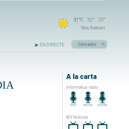
31°C
32°
25°
Illes Balears
▶ EN DIRECTE
A la carta
DIA
informatius ràdio
MATÍ
MIGDIA
VESPRE
IB3 Noticies