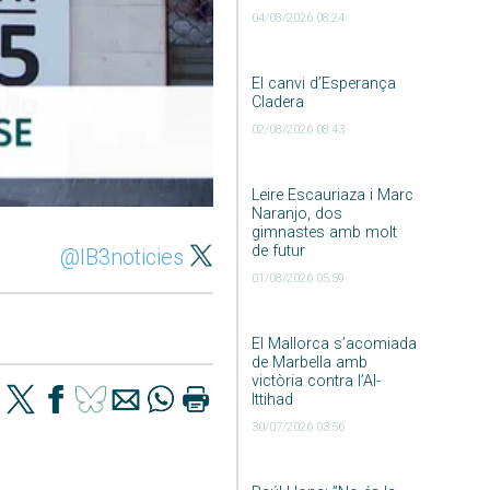
04/08/2026 08:24
El canvi d’Esperança
Cladera
02/08/2026 08:43
Leire Escauriaza i Marc
Naranjo, dos
gimnastes amb molt
de futur
@IB3noticies
01/08/2026 05:59
El Mallorca s’acomiada
de Marbella amb
victòria contra l’Al-
Ittihad
30/07/2026 03:56