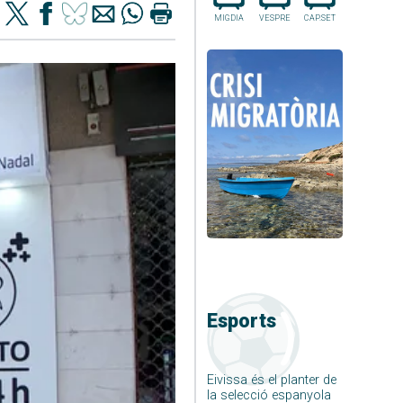
MIGDIA
VESPRE
CAP.SET
Esports
Eivissa és el planter de
la selecció espanyola