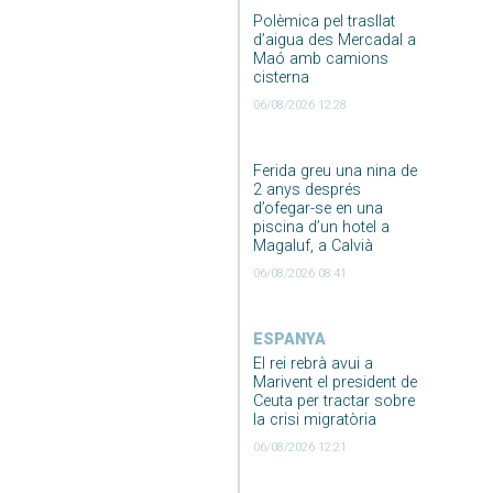
Polèmica pel trasllat
d’aigua des Mercadal a
Maó amb camions
cisterna
06/08/2026 12:28
Ferida greu una nina de
2 anys després
d’ofegar-se en una
piscina d’un hotel a
Magaluf, a Calvià
06/08/2026 08:41
ESPANYA
El rei rebrà avui a
Marivent el president de
Ceuta per tractar sobre
la crisi migratòria
06/08/2026 12:21