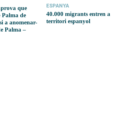
ESPANYA
 aprova que
40.000 migrants entren a
e Palma de
territori espanyol
si a anomenar-
de Palma –