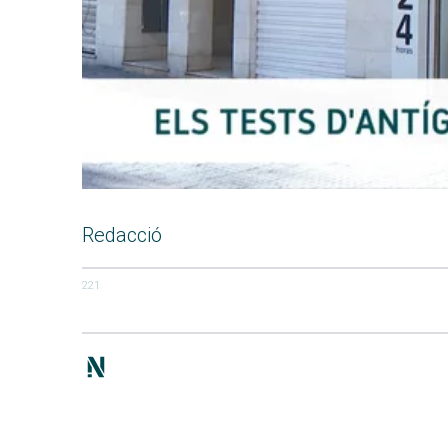
Redacció
221