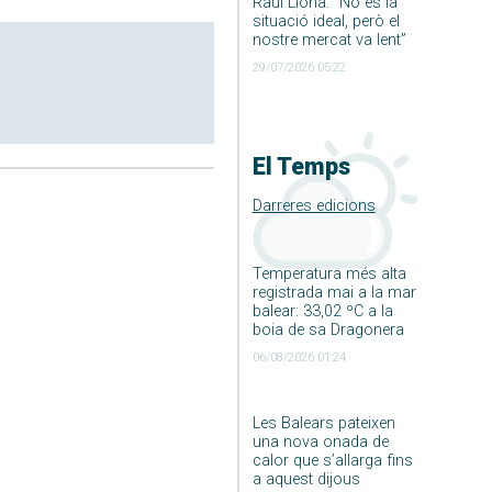
Raúl Llona: ”No és la
situació ideal, però el
nostre mercat va lent”
29/07/2026 05:22
El Temps
Darreres edicions
Temperatura més alta
registrada mai a la mar
balear: 33,02 ºC a la
boia de sa Dragonera
06/08/2026 01:24
Les Balears pateixen
una nova onada de
calor que s’allarga fins
a aquest dijous