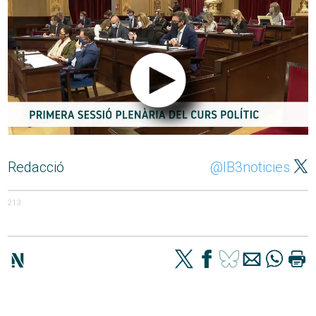
Redacció
@IB3noticies
213