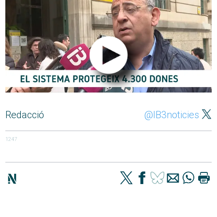
Redacció
@IB3noticies
1247