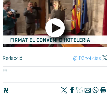
Redacció
@IB3noticies
251