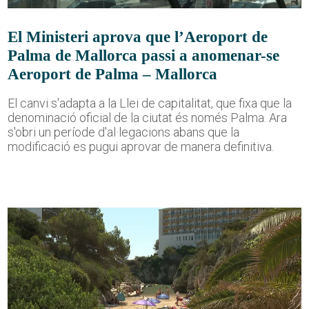
El Ministeri aprova que l’Aeroport de
Palma de Mallorca passi a anomenar-se
Aeroport de Palma – Mallorca
El canvi s'adapta a la Llei de capitalitat, que fixa que la
denominació oficial de la ciutat és només Palma. Ara
s'obri un període d'al·legacions abans que la
modificació es pugui aprovar de manera definitiva.