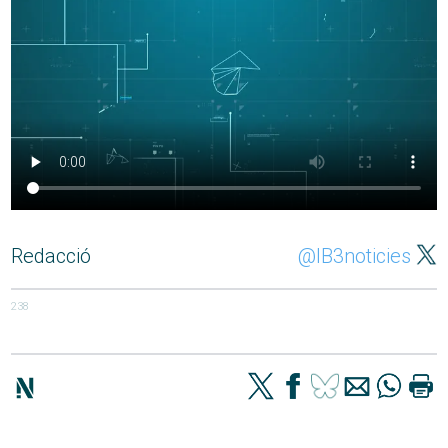
Redacció
@IB3noticies
238