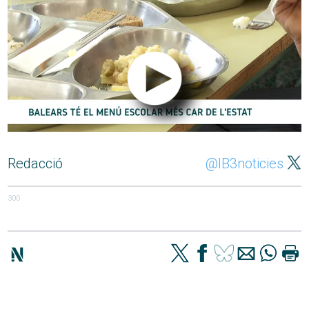
Redacció
@IB3noticies
300