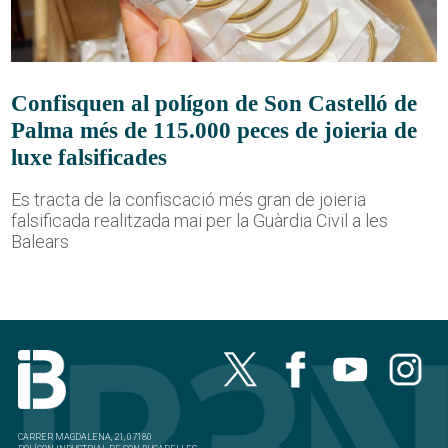
Confisquen al polígon de Son Castelló de
Palma més de 115.000 peces de joieria de
luxe falsificades
Es tracta de la confiscació més gran de joieria
falsificada realitzada mai per la Guàrdia Civil a les
Balears
CARRER MAGDALENA, 21, 07180