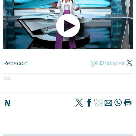
Redacció
@IB3noticies
3248