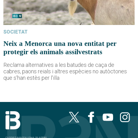
SOCIETAT
Neix a Menorca una nova entitat per
protegir els animals assilvestrats
Reclama alternatives a les batudes de caça de
cabres, paons reials i altres espècies no autòctones
que s'han estès per l'illa