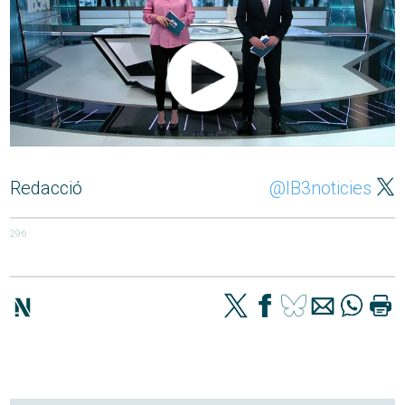
Redacció
@IB3noticies
296