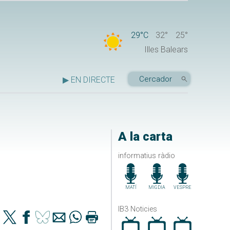
29°C
32°
25°
Illes Balears
▶ EN DIRECTE
A la carta
informatius ràdio
MATÍ
MIGDIA
VESPRE
IB3 Noticies