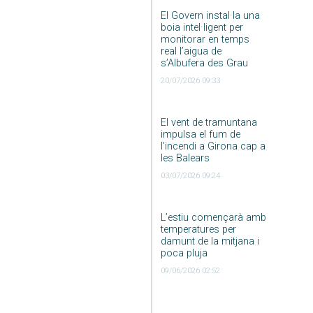
El Govern instal·la una
boia intel·ligent per
monitorar en temps
real l’aigua de
s’Albufera des Grau
20/07/2026 09:33
El vent de tramuntana
impulsa el fum de
l’incendi a Girona cap a
les Balears
03/07/2026 09:24
L’estiu començarà amb
temperatures per
damunt de la mitjana i
poca pluja
09/06/2026 02:52