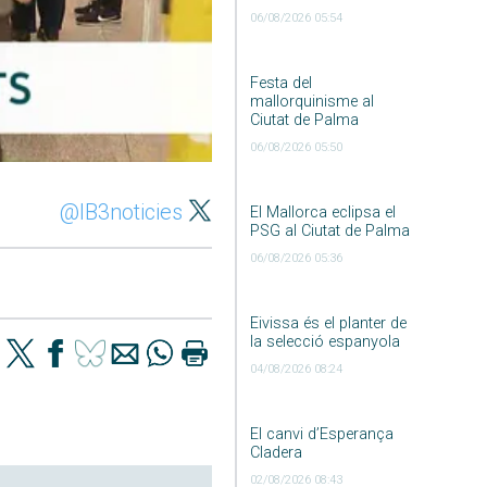
06/08/2026 05:54
Festa del
mallorquinisme al
Ciutat de Palma
06/08/2026 05:50
@IB3noticies
El Mallorca eclipsa el
PSG al Ciutat de Palma
06/08/2026 05:36
Eivissa és el planter de
la selecció espanyola
04/08/2026 08:24
El canvi d’Esperança
Cladera
02/08/2026 08:43