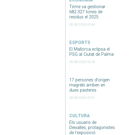
ECONOMIA
Tirme va gestionar
682.327 tones de
residus el 2025
06/08/2026 05:46
ESPORTS
El Mallorca eclipsa el
PSG al Ciutat de Palma
06/08/2026 05:36
17 persones d’origen
magrebí arriben en
dues pasteres
06/08/2026 05:31
CULTURA
Els usuaris de
Deixalles, protagonistes
de l’exposició