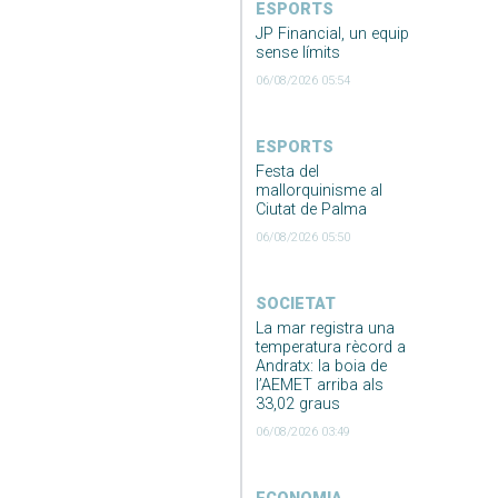
ESPORTS
JP Financial, un equip
sense límits
06/08/2026 05:54
ESPORTS
Festa del
mallorquinisme al
Ciutat de Palma
06/08/2026 05:50
SOCIETAT
La mar registra una
temperatura rècord a
Andratx: la boia de
l’AEMET arriba als
33,02 graus
06/08/2026 03:49