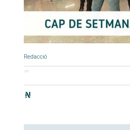
Redacció
242