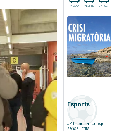
MIGDIA
VESPRE
CAP.SET
Esports
JP Financial, un equip
sense límits