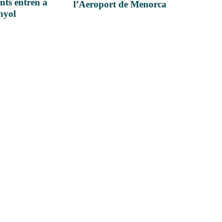
nts entren a
l’Aeroport de Menorca
anyol