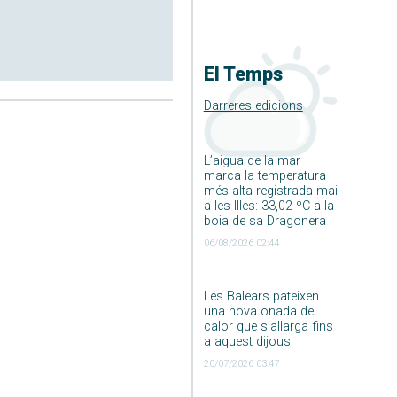
El Temps
Darreres edicions
L’aigua de la mar
marca la temperatura
més alta registrada mai
a les Illes: 33,02 ºC a la
boia de sa Dragonera
06/08/2026 02:44
Les Balears pateixen
una nova onada de
calor que s’allarga fins
a aquest dijous
20/07/2026 03:47