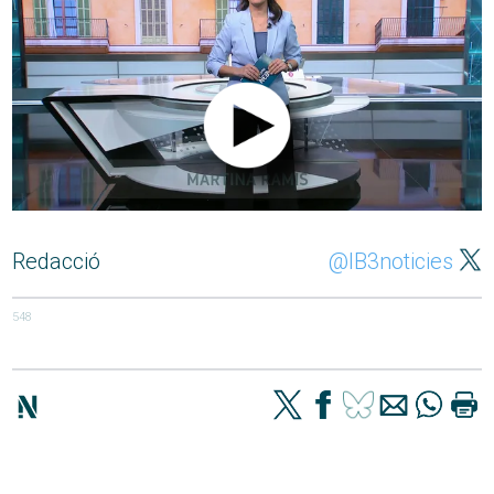
Redacció
@IB3noticies
548