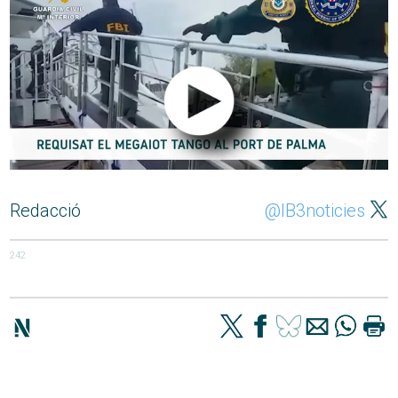
Redacció
@IB3noticies
242