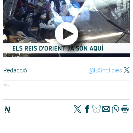
Redacció
@IB3noticies
205